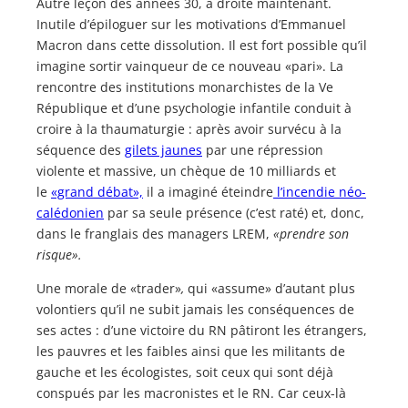
Autre leçon des années 30, à droite maintenant.
Inutile d’épiloguer sur les motivations d’Emmanuel
Macron dans cette dissolution. Il est fort possible qu’il
imagine sortir vainqueur de ce nouveau «pari». La
rencontre des institutions monarchistes de la Ve
République et d’une psychologie infantile conduit à
croire à la thaumaturgie : après avoir survécu à la
séquence des
gilets jaunes
par une répression
violente et massive, un chèque de 10 milliards et
le
«grand débat»,
il a imaginé éteindre
l’incendie néo-
calédonien
par sa seule présence (c’est raté) et, donc,
dans le franglais des managers LREM,
«prendre son
risque».
Une morale de «trader»
,
qui «assume» d’autant plus
volontiers qu’il ne subit jamais les conséquences de
ses actes : d’une victoire du RN pâtiront les étrangers,
les pauvres et les faibles ainsi que les militants de
gauche et les écologistes, soit ceux qui sont déjà
conspués par les macronistes et le RN. Car ceux-là