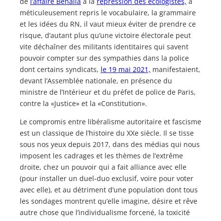
de
l’affaire Benalla
à la
répression des écologistes,
a
méticuleusement repris le vocabulaire, la grammaire
et les idées du RN, il vaut mieux éviter de prendre ce
risque, d’autant plus qu’une victoire électorale peut
vite déchaîner des militants identitaires qui savent
pouvoir compter sur des sympathies dans la police
dont certains syndicats,
le 19 mai 2021,
manifestaient,
devant l’Assemblée nationale, en présence du
ministre de l’Intérieur et du préfet de police de Paris,
contre la «Justice» et la «Constitution».
Le compromis entre libéralisme autoritaire et fascisme
est un classique de l’histoire du XXe siècle. Il se tisse
sous nos yeux depuis 2017, dans des médias qui nous
imposent les cadrages et les thèmes de l’extrême
droite, chez un pouvoir qui a fait alliance avec elle
(pour installer un duel-duo exclusif, voire pour voter
avec elle), et au détriment d’une population dont tous
les sondages montrent qu’elle imagine, désire et rêve
autre chose que l’individualisme forcené, la toxicité