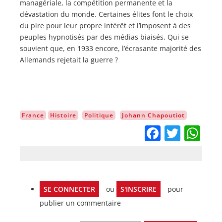
managériale, la compétition permanente et la
dévastation du monde. Certaines élites font le choix
du pire pour leur propre intérêt et l’imposent à des
peuples hypnotisés par des médias biaisés. Qui se
souvient que, en 1933 encore, l’écrasante majorité des
Allemands rejetait la guerre ?
France
Histoire
Politique
Johann Chapoutiot
Facebo
Twitt
Wh
SE CONNECTER
ou
S'INSCRIRE
pour
publier un commentaire