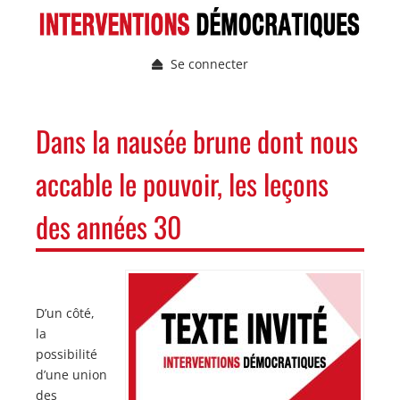
Aller
au
contenu
Se connecter
principal
Menu
du
compte
NAVIGATION
Dans la nausée brune dont nous
de
PRINCIPALE
l'utilisateur
accable le pouvoir, les leçons
des années 30
Image
Image
D’un côté,
la
possibilité
d’une union
des