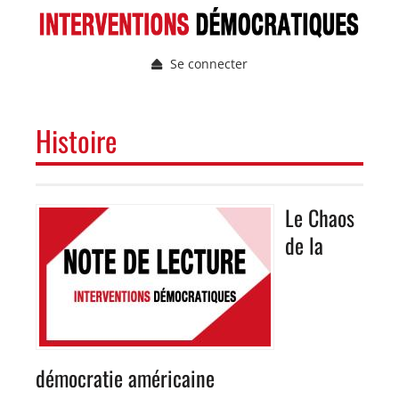
Aller
au
contenu
Se connecter
principal
Menu
du
compte
NAVIGATION
Histoire
de
PRINCIPALE
l'utilisateur
Le Chaos
Image
de la
démocratie américaine