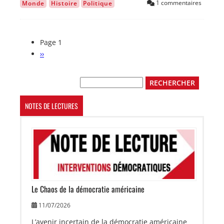
1 commentaires
Monde
Histoire
Politique
Page 1
Pagination
Page
››
suivante
Rechercher
NOTES DE LECTURES
Image
Le Chaos de la démocratie américaine
11/07/2026
L’avenir incertain de la démocratie américaine