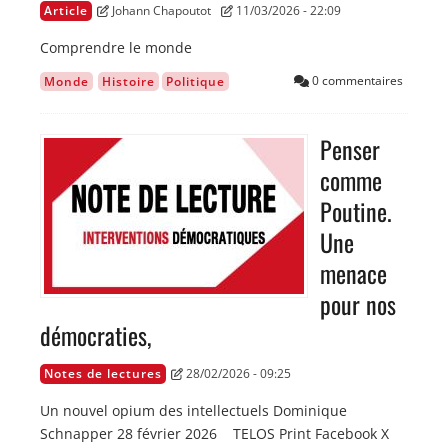
Article
Johann Chapoutot
11/03/2026 - 22:09
Comprendre le monde
0 commentaires
Monde
Histoire
Politique
Penser
Image
comme
Poutine.
Une
menace
pour nos
démocraties,
Notes de lectures
28/02/2026 - 09:25
Un nouvel opium des intellectuels Dominique
Schnapper 28 février 2026 TELOS Print Facebook X