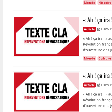
Monde
Histoire
« Ah ! ça ira
Image
Article
EDWY P
« Ah ! ça ira ! »
Révolution frança
d’ouverture des J
Monde
Culture
« Ah ! ça ira
Image
Article
EDWY P
« Ah ! ça ira ! »
Révolution frança
d’ouverture des J