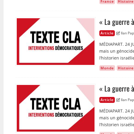
France
Histoire
« La guerre à
Image
Article
Ilan Pa
MÉDIAPART. 24 JUI
mais un génocide 
l’historien israé
Monde
Histoire
« La guerre à
Image
Article
Ilan Pa
MÉDIAPART. 24 JUI
mais un génocide 
l’historien israé