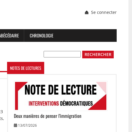
Menu
Se connecter
du
compte
de
l'utilisateur
ABÉCÉDAIRE
CHRONOLOGIE
Rechercher
NOTES DE LECTURES
Image
23
Deux manières de penser l'immigration
ts,
13/07/2026