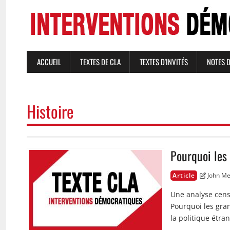
Aller
au
contenu
principal
ACCUEIL
TEXTES DE CLA
TEXTES D'INVITÉS
NOTES 
NAVIGATION
PRINCIPALE
Histoire
Pourquoi les
Image
Article
John Me
Une analyse cen
Pourquoi les gran
la politique étra