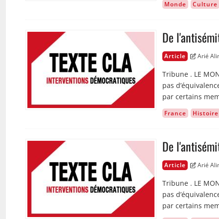
Monde
Culture
De l'antisém
Image
Article
Arié Ali
Tribune . LE MON
pas d’équivalence
par certains me
France
Histoire
De l'antisém
Image
Article
Arié Ali
Tribune . LE MON
pas d’équivalence
par certains me