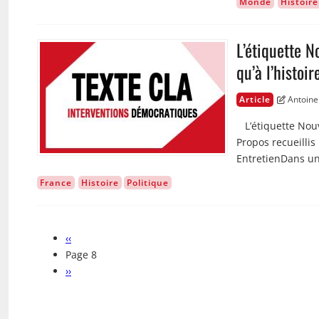
Monde
Histoire
L’étiquette N
Image
qu’à l’histoir
Article
Antoine
L’étiquette Nouve
Propos recueilli
EntretienDans un
France
Histoire
Politique
Page
‹‹
Pagination
précédente
Page 8
Page
››
suivante