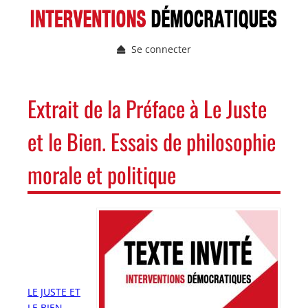
Aller
au
contenu
Se connecter
principal
Menu
du
compte
NAVIGATION
Extrait de la Préface à Le Juste
de
PRINCIPALE
l'utilisateur
et le Bien. Essais de philosophie
morale et politique
Image
Image
LE JUSTE ET
LE BIEN