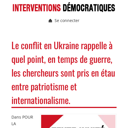
Aller
au
contenu
Se connecter
principal
Menu
du
compte
NAVIGATION
Le conflit en Ukraine rappelle à
de
PRINCIPALE
l'utilisateur
quel point, en temps de guerre,
les chercheurs sont pris en étau
entre patriotisme et
internationalisme.
Dans POUR
Image
Image
LA