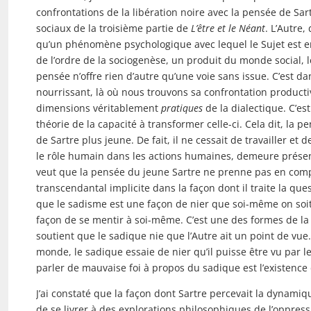
confrontations de la libération noire avec la pensée de Sa
sociaux de la troisième partie de
L’être et le Néant
. L’Autre,
qu’un phénomène psychologique avec lequel le Sujet est en
de l’ordre de la sociogenèse, un produit du monde social, l
pensée n’offre rien d’autre qu’une voie sans issue. C’est 
nourrissant, là où nous trouvons sa confrontation productiv
dimensions véritablement
pratiques
de la dialectique. C’es
théorie de la capacité à transformer celle-ci. Cela dit, la
de Sartre plus jeune. De fait, il ne cessait de travailler et d
le rôle humain dans les actions humaines, demeure présent 
veut que la pensée du jeune Sartre ne prenne pas en compte
transcendantal implicite dans la façon dont il traite la ques
que le sadisme est une façon de nier que soi-même on soit 
façon de se mentir à soi-même. C’est une des formes de la ma
soutient que le sadique nie que l’Autre ait un point de vue.
monde, le sadique essaie de nier qu’il puisse être vu par l
parler de mauvaise foi à propos du sadique est l’existence
J’ai constaté que la façon dont Sartre percevait la dynamiqu
de se livrer à des explorations philosophiques de l’oppres