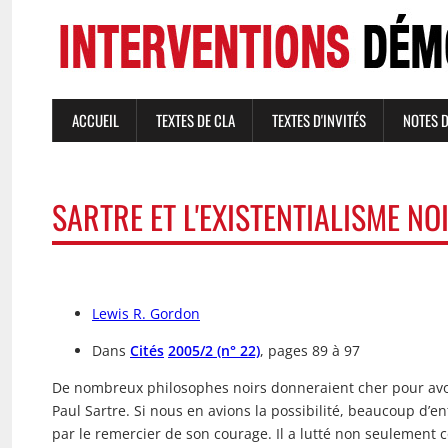
Aller
au
contenu
principal
ACCUEIL
TEXTES DE CLA
TEXTES D'INVITÉS
NOTES 
NAVIGATION
PRINCIPALE
SARTRE ET L'EXISTENTIALISME NO
Lewis R. Gordon
Dans
Cités
2005/2 (n° 22)
, pages 89 à 97
De nombreux philosophes noirs donneraient cher pour avoi
Paul Sartre. Si nous en avions la possibilité, beaucoup d
par le remercier de son courage. Il a lutté non seulement co