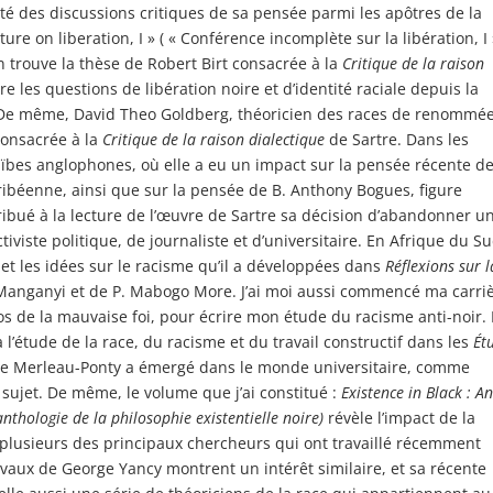
cité des discussions critiques de sa pensée parmi les apôtres de la
ture on liberation, I » ( « Conférence incomplète sur la libération, I »
n trouve la thèse de Robert Birt consacrée à la
Critique de la raison
re les questions de libération noire et d’identité raciale depuis la
. De même, David Theo Goldberg, théoricien des races de renommé
consacrée à la
Critique de la raison dialectique
de Sartre. Dans les
raïbes anglophones, où elle a eu un impact sur la pensée récente d
aribéenne, ainsi que sur la pensée de B. Anthony Bogues, figure
ribué à la lecture de l’œuvre de Sartre sa décision d’abandonner u
iviste politique, de journaliste et d’universitaire. En Afrique du Su
et les idées sur le racisme qu’il a développées dans
Réflexions sur l
l Manganyi et de P. Mabogo More. J’ai moi aussi commencé ma carri
os de la mauvaise foi, pour écrire mon étude du racisme anti-noir. 
 l’étude de la race, du racisme et du travail constructif dans les
Ét
e de Merleau-Ponty a émergé dans le monde universitaire, comme
e sujet. De même, le volume que j’ai constitué :
Existence in Black : An
anthologie de la philosophie existentielle noire)
révèle l’impact de la
 plusieurs des principaux chercheurs qui ont travaillé récemment
vaux de George Yancy montrent un intérêt similaire, et sa récente