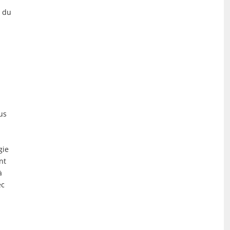
e du
us
gie
nt
à
ec