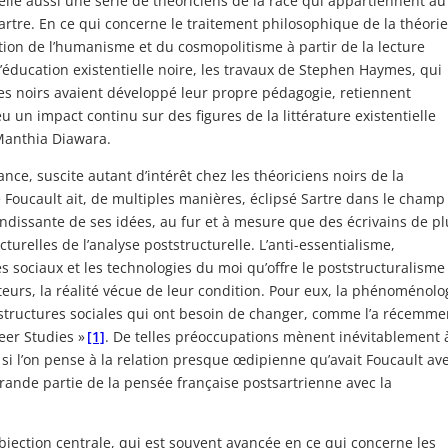
 elle aussi une série de théoriciens de la race qui appartiennent au
artre. En ce qui concerne le traitement philosophique de la théori
ion de l’humanisme et du cosmopolitisme à partir de la lecture
l’éducation existentielle noire, les travaux de Stephen Haymes, qui
ves noirs avaient développé leur propre pédagogie, retiennent
eu un impact continu sur des figures de la littérature existentielle
 Manthia Diawara.
ce, suscite autant d’intérêt chez les théoriciens noirs de la
 Foucault ait, de multiples manières, éclipsé Sartre dans le champ
dissante de ses idées, au fur et à mesure que des écrivains de pl
relles de l’analyse poststructurelle. L’anti-essentialisme,
 sociaux et les technologies du moi qu’offre le poststructuralisme
eurs, la réalité vécue de leur condition. Pour eux, la phénoménolo
es structures sociales qui ont besoin de changer, comme l’a récemme
eer Studies »
[1]
. De telles préoccupations mènent inévitablement 
 si l’on pense à la relation presque œdipienne qu’avait Foucault av
grande partie de la pensée française postsartrienne avec la
’objection centrale, qui est souvent avancée en ce qui concerne les