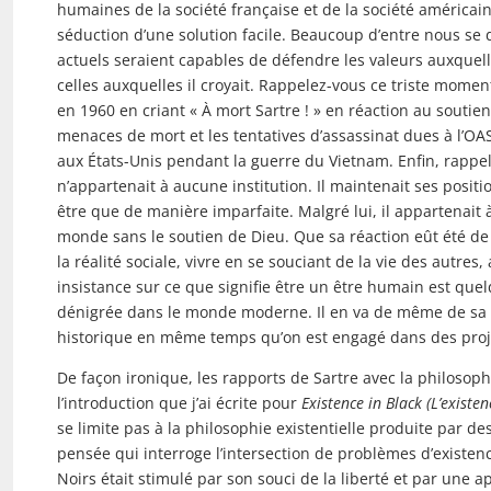
humaines de la société française et de la société américain
séduction d’une solution facile. Beaucoup d’entre nous se 
actuels seraient capables de défendre les valeurs auxquelles
celles auxquelles il croyait. Rappelez-vous ce triste mome
en 1960 en criant « À mort Sartre ! » en réaction au soutie
menaces de mort et les tentatives d’assassinat dues à l’O
aux États-Unis pendant la guerre du Vietnam. Enfin, rappele
n’appartenait à aucune institution. Il maintenait ses posit
être que de manière imparfaite. Malgré lui, il appartenait à
monde sans le soutien de Dieu. Que sa réaction eût été de
la réalité sociale, vivre en se souciant de la vie des autres,
insistance sur ce que signifie être un être humain est que
dénigrée dans le monde moderne. Il en va de même de sa co
historique en même temps qu’on est engagé dans des proje
De façon ironique, les rapports de Sartre avec la philosoph
l’introduction que j’ai écrite pour
Existence in Black
(L’existen
se limite pas à la philosophie existentielle produite par de
pensée qui interroge l’intersection de problèmes d’existence
Noirs était stimulé par son souci de la liberté et par une