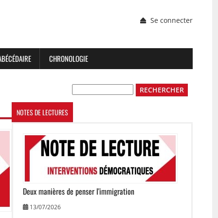
Menu
Se connecter
du
compte
de
l'utilisateur
ABÉCÉDAIRE
CHRONOLOGIE
Rechercher
NOTES DE LECTURES
Image
Deux manières de penser l'immigration
13/07/2026