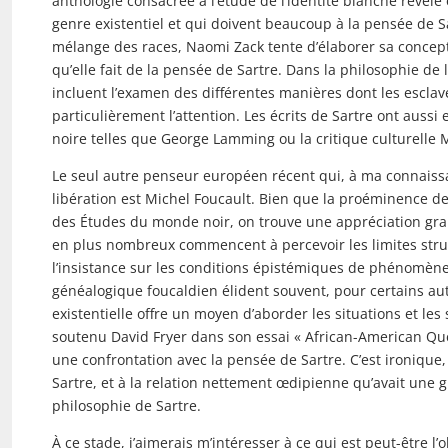
anthologie consacrée à l’étude de l’identité blanche révèle
genre existentiel et qui doivent beaucoup à la pensée de S
mélange des races, Naomi Zack tente d’élaborer sa concept
qu’elle fait de la pensée de Sartre. Dans la philosophie de 
incluent l’examen des différentes manières dont les escla
particulièrement l’attention. Les écrits de Sartre ont aussi 
noire telles que George Lamming ou la critique culturelle
Le seul autre penseur européen récent qui, à ma connaissan
libération est Michel Foucault. Bien que la proéminence de
des Études du monde noir, on trouve une appréciation gran
en plus nombreux commencent à percevoir les limites structu
l’insistance sur les conditions épistémiques de phénomènes
généalogique foucaldien élident souvent, pour certains aut
existentielle offre un moyen d’aborder les situations et l
soutenu David Fryer dans son essai « African-American Qu
une confrontation avec la pensée de Sartre. C’est ironique,
Sartre, et à la relation nettement œdipienne qu’avait une 
philosophie de Sartre.
À ce stade, j’aimerais m’intéresser à ce qui est peut-être l