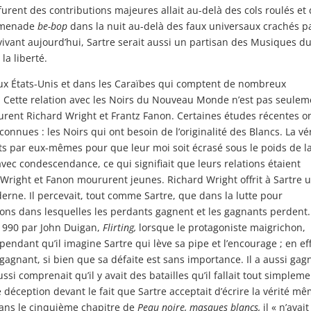
e furent des contributions majeures allait au-delà des cols roulés et
romenade
be-bop
dans la nuit au-delà des faux universaux crachés p
vivant aujourd’hui, Sartre serait aussi un partisan des Musiques d
la liberté.
 aux États-Unis et dans les Caraïbes qui comptent de nombreux
e. Cette relation avec les Noirs du Nouveau Monde n’est pas seulem
urent Richard Wright et Frantz Fanon. Certaines études récentes o
onnues : les Noirs qui ont besoin de l’originalité des Blancs. La vé
s par eux-mêmes pour que leur moi soit écrasé sous le poids de l
 avec condescendance, ce qui signifiait que leurs relations étaient
Wright et Fanon moururent jeunes. Richard Wright offrit à Sartre 
erne. Il percevait, tout comme Sartre, que dans la lutte pour
ions dans lesquelles les perdants gagnent et les gagnants perdent.
 1990 par John Duigan,
Flirting,
lorsque le protagoniste maigrichon,
ndant qu’il imagine Sartre qui lève sa pipe et l’encourage ; en ef
 gagnant, si bien que sa défaite est sans importance. Il a aussi gag
ussi comprenait qu’il y avait des batailles qu’il fallait tout simplem
e déception devant le fait que Sartre acceptait d’écrire la vérité m
ans le cinquième chapitre de
Peau noire, masques blancs,
il « n’avait