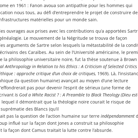
 Rome en 1961 : Fanon avoua son antipathie pour les hommes qui
ication nous tous, au défi d’entreprendre le projet de construire de
infrastructures matérielles pour un monde sain.
es ouvrages aux prises avec les contributions qu’a apportées Sartr
e généalogie. Le mouvement de la Négritude se trouva de façon
 les arguments de Sartre selon lesquels la métastabilité de la condi
crivains des Caraïbes. Au sein de l’Université américaine, le prem
de la philosophie universitaire noire, fut la thèse soutenue à Brown
al Anthropology in Relation to his Ethics : A Criticism of Selected Critic
s
thique : approche critique d’un choix de critiques,
1969). Là, l’insistan
ophique (la question humaine) avançait au moyen d’une lecture
’effondrerait pas pour devenir l’esprit de sérieux (une forme de
écrivant
Is God a White Racist ? : A Preamble to Black Theology
(Dieu est-
s lequel il démontrait que la théologie noire courait le risque de
 suprématie des Blancs (qu’il
evait pas la question de l’action humaine sur terre
indépendamment
oup influé sur la façon dont Jones a construit sa philosophie
t la façon dont Camus traitait la lutte contre l’absurde.