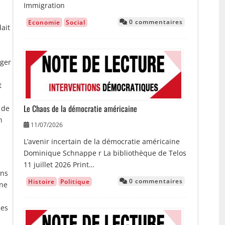
Immigration
0 commentaires
Economie
Social
dait
s
Image
ager
t
Le Chaos de la démocratie américaine
 de
n
11/07/2026
L’avenir incertain de la démocratie américaine
Dominique Schnappe r La bibliothèque de Telos
11 juillet 2026 Print…
ans
0 commentaires
Histoire
Politique
 ne
e
des
Image