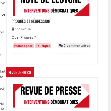
tive
ance
PROGRÈS ET RÉGRESSION
16/06/2026
our
Quel Progrès ?
0 commentaires
Philosophie
Politique
à
lait
REVUE DE PRESSE
de
Image
uoi
des
 la