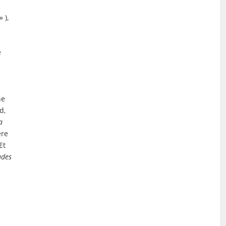
 ),
e
e
ne
d,
a
ère
Et
udes