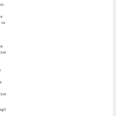
ti-
ne
s sa
ée
isse
e
re
isse
agit