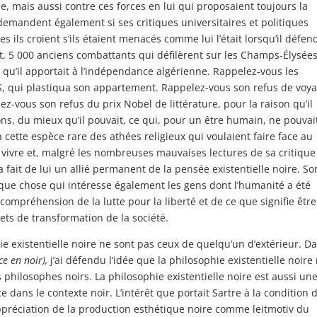
e, mais aussi contre ces forces en lui qui proposaient toujours la
demandent également si ses critiques universitaires et politiques
 ils croient s’ils étaient menacés comme lui l’était lorsqu’il défen
nt, 5 000 anciens combattants qui défilèrent sur les Champs-Élysée
n qu’il apportait à l’indépendance algérienne. Rappelez-vous les
AS, qui plastiqua son appartement. Rappelez-vous son refus de voy
z-vous son refus du prix Nobel de littérature, pour la raison qu’il
ions, du mieux qu’il pouvait, ce qui, pour un être humain, ne pouvai
 cette espèce rare des athées religieux qui voulaient faire face au
 vivre et, malgré les nombreuses mauvaises lectures de sa critique
 a fait de lui un allié permanent de la pensée existentielle noire. So
lque chose qui intéresse également les gens dont l’humanité a été
mpréhension de la lutte pour la liberté et de ce que signifie être
ts de transformation de la société.
ie existentielle noire ne sont pas ceux de quelqu’un d’extérieur. D
ce en noir),
j’ai défendu l’idée que la philosophie existentielle noire
s philosophes noirs. La philosophie existentielle noire est aussi un
 dans le contexte noir. L’intérêt que portait Sartre à la condition 
 appréciation de la production esthétique noire comme leitmotiv du