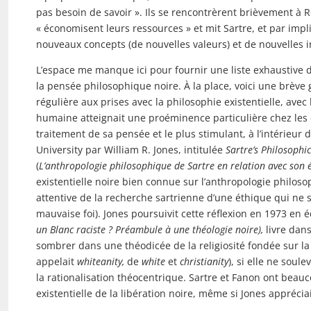
pas besoin de savoir ». Ils se rencontrèrent brièvement à
« économisent leurs ressources » et mit Sartre, et par impl
nouveaux concepts (de nouvelles valeurs) et de nouvelles 
L’espace me manque ici pour fournir une liste exhaustive d
la pensée philosophique noire. À la place, voici une brèv
régulière aux prises avec la philosophie existentielle, avec
humaine atteignait une proéminence particulière chez les é
traitement de sa pensée et le plus stimulant, à l’intérieur 
University par William R. Jones, intitulée
Sartre’s Philosophic
(
L’anthropologie philosophique de Sartre en relation avec son é
existentielle noire bien connue sur l’anthropologie philos
attentive de la recherche sartrienne d’une éthique qui ne s
mauvaise foi). Jones poursuivit cette réflexion en 1973 en 
un Blanc raciste ? Préambule à une théologie noire),
livre dan
sombrer dans une théodicée de la religiosité fondée sur la
appelait
whiteanity,
de
white
et
christianity
), si elle ne soul
la rationalisation théocentrique. Sartre et Fanon ont beauc
existentielle de la libération noire, même si Jones appréciai