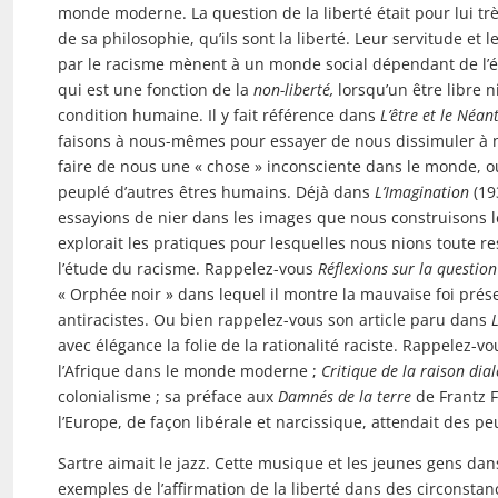
monde moderne. La question de la liberté était pour lui très
de sa philosophie, qu’ils sont la liberté. Leur servitude et l
par le racisme mènent à un monde social dépendant de l’ér
qui est une fonction de la
non-liberté,
lorsqu’un être libre n
condition humaine. Il y fait référence dans
L’être et le Néan
faisons à nous-mêmes pour essayer de nous dissimuler à no
faire de nous une « chose » inconsciente dans le monde,
peuplé d’autres êtres humains. Déjà dans
L’Imagination
(19
essayions de nier dans les images que nous construisons 
explorait les pratiques pour lesquelles nous nions toute re
l’étude du racisme. Rappelez-vous
Réflexions sur la question
« Orphée noir » dans lequel il montre la mauvaise foi prése
antiracistes. Ou bien rappelez-vous son article paru dans
avec élégance la folie de la rationalité raciste. Rappelez-v
l’Afrique dans le monde moderne ;
Critique de la raison dial
colonialisme ; sa préface aux
Damnés de la terre
de Frantz F
l’Europe, de façon libérale et narcissique, attendait des
Sartre aimait le jazz. Cette musique et les jeunes gens da
exemples de l’affirmation de la liberté dans des circonsta