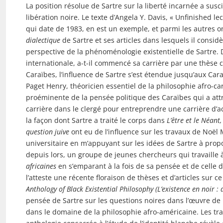
La position résolue de Sartre sur la liberté incarnée a sus
libération noire. Le texte d’Angela Y. Davis, « Unfinished lec
qui date de 1983, en est un exemple, et parmi les autres o
dialectique
de Sartre et ses articles dans lesquels il considè
perspective de la phénoménologie existentielle de Sartre
internationale, a-t-il commencé sa carrière par une thèse 
Caraïbes, l’influence de Sartre s’est étendue jusqu’aux Ca
Paget Henry, théoricien essentiel de la philosophie afro-c
proéminente de la pensée politique des Caraïbes qui a att
carrière dans le clergé pour entreprendre une carrière d’act
la façon dont Sartre a traité le corps dans
L’être et le Néant,
question juive
ont eu de l’influence sur les travaux de Noë
universitaire en m’appuyant sur les idées de Sartre à prop
depuis lors, un groupe de jeunes chercheurs qui travaille à
africaines
en s’emparant à la fois de sa pensée et de cell
l’atteste une récente floraison de thèses et d’articles sur c
Anthology of Black Existential Philosophy (L’existence en noir : 
pensée de Sartre sur les questions noires dans l’œuvre de
dans le domaine de la philosophie afro-américaine. Les tra