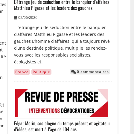
L’étrange jeu de séduction entre le banquier d’affaires
 des
Matthieu Pigasse et les leaders des gauches
ar
02/06/2026
u
L’étrange jeu de séduction entre le banquier
d’affaires Matthieu Pigasse et les leaders des
gauches L’homme d’affaires, qui a toujours rêvé
ent
d’une destinée politique, multiplie les rendez-
nt
vous avec les responsables socialistes,
rité
écologistes et…
a
0 commentaires
France
Politique
un
Image
fet
né
ent
Edgar Morin, sociologue du temps présent et agitateur
ême
d’idées, est mort à l’âge de 104 ans