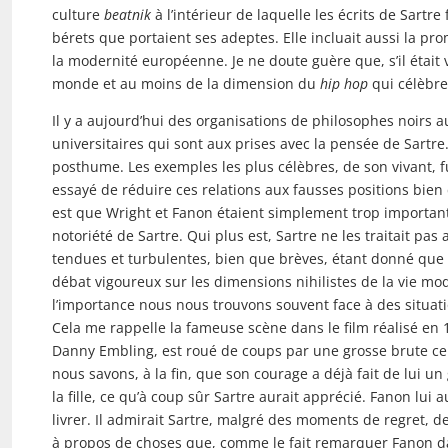
culture
beatnik
à l’intérieur de laquelle les écrits de Sartr
bérets que portaient ses adeptes. Elle incluait aussi la p
la modernité européenne. Je ne doute guère que, s’il était 
monde et au moins de la dimension du
hip hop
qui célèbre 
Il y a aujourd’hui des organisations de philosophes noirs
universitaires qui sont aux prises avec la pensée de Sartr
posthume. Les exemples les plus célèbres, de son vivant, f
essayé de réduire ces relations aux fausses positions bien c
est que Wright et Fanon étaient simplement trop important
notoriété de Sartre. Qui plus est, Sartre ne les traitait pas
tendues et turbulentes, bien que brèves, étant donné que 
débat vigoureux sur les dimensions nihilistes de la vie mod
l’importance nous nous trouvons souvent face à des situat
Cela me rappelle la fameuse scène dans le film réalisé en
Danny Embling, est roué de coups par une grosse brute cepe
nous savons, à la fin, que son courage a déjà fait de lui un
la fille, ce qu’à coup sûr Sartre aurait apprécié. Fanon lui a
livrer. Il admirait Sartre, malgré des moments de regret, d
à propos de choses que, comme le fait remarquer Fanon d