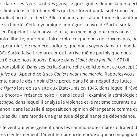
 claire. Les Noirs sont des gens, ce qui signifie, depuis la perspec
es limitations institutionnelles qui leur furent par la suite imposées
adication de la liberté. Elles mènent aussi à une forme de souffr
ie sa liberté. Cette dynamique imprègne l’œuvre de Sartre sur la
t
en l’appelant « la mauvaise foi », un mensonge que nous nous
tre liberté, pour nous faire croire ce que nous ne croyons pas, p
 ou pour nier, de manière sadique, que nous soyons dans un monde
36), Sartre faisait remarquer qu’il arrive même parfois que nous
le rôle que nous jouons. Encore dans
L’Idiot de la famille
(1971) il
sponsabilité. Dans ses écrits Sartre relie explicitement ce concept 
 juive
ou l’Appendice à ses
Cahiers pour une morale
. Rappelez-vous
nte dans le désir noir d’être perdu dans l’élan négatif des luttes
Le Figaro
lors de sa visite aux États-Unis en 1945, dans lequel il révé
ous encore « Présence noire », dans lequel il examine la sémiologie 
ectique,
dans lequel il analyse la violence et le racisme courants du
anon, dans laquelle il exposait son opinion dérangeante comme q
 peuples du Tiers Monde une gratitude dégoulinante de dépendance.
ns le vent qui émergeaient dans les communautés noires offraient 
nces d’enfermement. L’identité noire « détendue » qui accompagnait