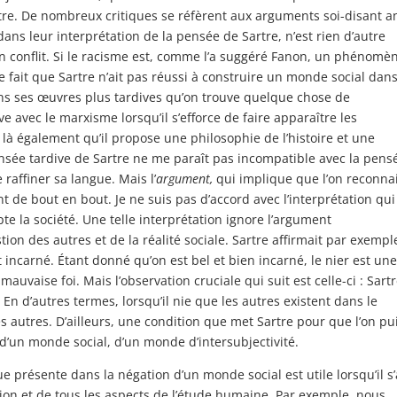
rtre. De nombreux critiques se réfèrent aux arguments soi-disant an
 dans leur interprétation de la pensée de Sartre, n’est rien d’autre
 conflit. Si le racisme est, comme l’a suggéré Fanon, un phénomè
e fait que Sartre n’ait pas réussi à construire un monde social dan
dans ses œuvres plus tardives qu’on trouve quelque chose de
e avec le marxisme lorsqu’il s’efforce de faire apparaître les
t là également qu’il propose une philosophie de l’histoire et une
 pensée tardive de Sartre ne me paraît pas incompatible avec la pens
e raffiner sa langue. Mais l’
argument,
qui implique que l’on reconna
de bout en bout. Je ne suis pas d’accord avec l’interprétation qui
 la société. Une telle interprétation ignore l’argument
tion des autres et de la réalité sociale. Sartre affirmait par exempl
incarné. Étant donné qu’on est bel et bien incarné, le nier est une
uvaise foi. Mais l’observation cruciale qui suit est celle-ci : Sart
 En d’autres termes, lorsqu’il nie que les autres existent dans le
es autres. D’ailleurs, une condition que met Sartre pour que l’on pu
 d’un monde social, d’un monde d’intersubjectivité.
e présente dans la négation d’un monde social est utile lorsqu’il s’
sion et de tous les aspects de l’étude humaine. Par exemple, nous