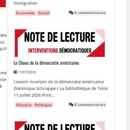
Immigration
0 commentaires
Economie
Social
Image
uête
lus
u’il
Le Chaos de la démocratie américaine
a
11/07/2026
isme
usse
L’avenir incertain de la démocratie américaine
té
Dominique Schnappe r La bibliothèque de Telos
11 juillet 2026 Print…
0 commentaires
Histoire
Politique
Image