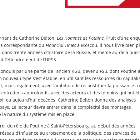
onnant de Catherine Belton,
Les Hommes de Poutine.
Fruit d’une enq
emps correspondante du
Financial Times
à Moscou, il nous livre bien p
dans trente années d’histoire de la Russie, et même au-delà puisq
t l’effondrement de l’URSS.
onquis par une partie de l’ancien KGB, devenu FSB, dont Poutine 
 nouveau type s’est établie, en utilisant les ressources du capital
nt, mais, également, avec l’ambition de reconstituer la puissance r
s entretiens approfondis avec des acteurs et des témoins qui ont é
xil ou aujourd’hui décédés. Catherine Belton donne des analyses
n pays. Le lecteur devra entrer dans la complexité des montages
e la nature du système mis en place.
ord, du rôle de Poutine à Saint-Pétersbourg, au début des années
n réseau d’influence au croisement de la politique, des services de