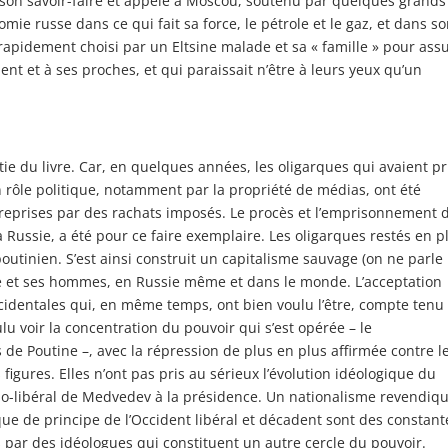
r son savoir-faire et appelé à Moscou, soutenu par quelques grands
mie russe dans ce qui fait sa force, le pétrole et le gaz, et dans s
rapidement choisi par un Eltsine malade et sa « famille » pour ass
ent et à ses proches, et qui paraissait n’être à leurs yeux qu’un
rtie du livre. Car, en quelques années, les oligarques qui avaient pr
 rôle politique, notamment par la propriété de médias, ont été
t reprises par des rachats imposés. Le procès et l’emprisonnement 
 Russie, a été pour ce faire exemplaire. Les oligarques restés en p
outinien. S’est ainsi construit un capitalisme sauvage (on ne parle
ine et ses hommes, en Russie même et dans le monde. L’acceptation
ccidentales qui, en même temps, ont bien voulu l’être, compte tenu
lu voir la concentration du pouvoir qui s’est opérée – le
s de Poutine –, avec la répression de plus en plus affirmée contre l
 figures. Elles n’ont pas pris au sérieux l’évolution idéologique du
-libéral de Medvedev à la présidence. Un nationalisme revendiqu
que de principe de l’Occident libéral et décadent sont des constant
ar des idéologues qui constituent un autre cercle du pouvoir.