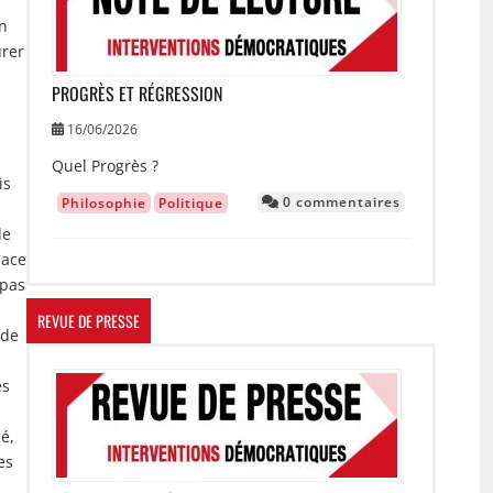
on
urer
PROGRÈS ET RÉGRESSION
16/06/2026
Quel Progrès ?
is
0 commentaires
Philosophie
Politique
de
lace
 pas
REVUE DE PRESSE
 de
Image
es
é,
es