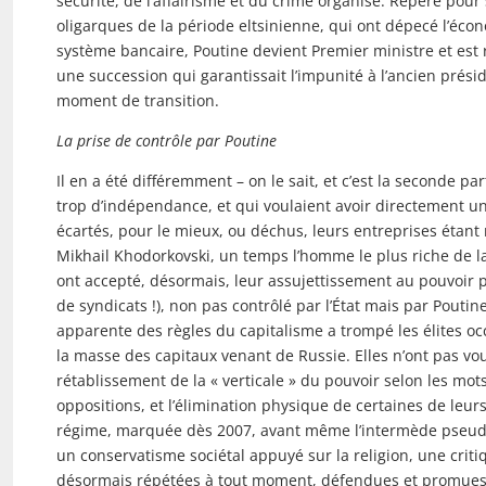
sécurité, de l’affairisme et du crime organisé. Repéré pou
oligarques de la période eltsinienne, qui ont dépecé l’écono
système bancaire, Poutine devient Premier ministre et est 
une succession qui garantissait l’impunité à l’ancien présid
moment de transition.
La prise de contrôle par Poutine
Il en a été différemment – on le sait, et c’est la seconde pa
trop d’indépendance, et qui voulaient avoir directement un
écartés, pour le mieux, ou déchus, leurs entreprises étan
Mikhail Khodorkovski, un temps l’homme le plus riche de la
ont accepté, désormais, leur assujettissement au pouvoir p
de syndicats !), non pas contrôlé par l’État mais par Pout
apparente des règles du capitalisme a trompé les élites o
la masse des capitaux venant de Russie. Elles n’ont pas vou
rétablissement de la « verticale » du pouvoir selon les mot
oppositions, et l’élimination physique de certaines de leurs
régime, marquée dès 2007, avant même l’intermède pseudo
un conservatisme sociétal appuyé sur la religion, une criti
désormais répétées à tout moment, défendues et promues p