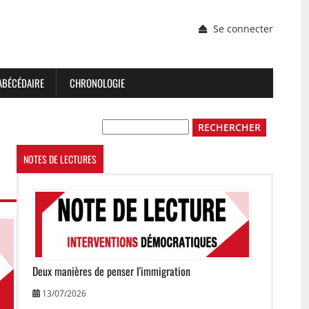
Menu
Se connecter
du
compte
de
l'utilisateur
ABÉCÉDAIRE
CHRONOLOGIE
Rechercher
NOTES DE LECTURES
Image
Deux manières de penser l'immigration
13/07/2026