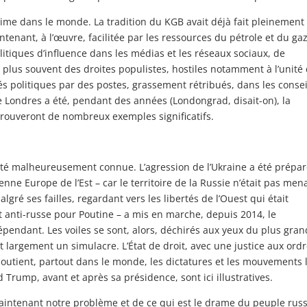
gime dans le monde. La tradition du KGB avait déjà fait pleinement
tenant, à l’œuvre, facilitée par les ressources du pétrole et du gaz
tiques d’influence dans les médias et les réseaux sociaux, de
plus souvent des droites populistes, hostiles notamment à l’unité
és politiques par des postes, grassement rétribués, dans les consei
de Londres a été, pendant des années (Londongrad, disait-on), la
trouveront de nombreux exemples significatifs.
lité malheureusement connue. L’agression de l’Ukraine a été prépa
nne Europe de l’Est – car le territoire de la Russie n’était pas men
gré ses failles, regardant vers les libertés de l’Ouest qui était
t anti-russe pour Poutine – a mis en marche, depuis 2014, le
épendant. Les voiles se sont, alors, déchirés aux yeux du plus gran
 largement un simulacre. L’État de droit, avec une justice aux ordr
soutient, partout dans le monde, les dictatures et les mouvements 
 Trump, avant et après sa présidence, sont ici illustratives.
maintenant notre problème et de ce qui est le drame du peuple russ