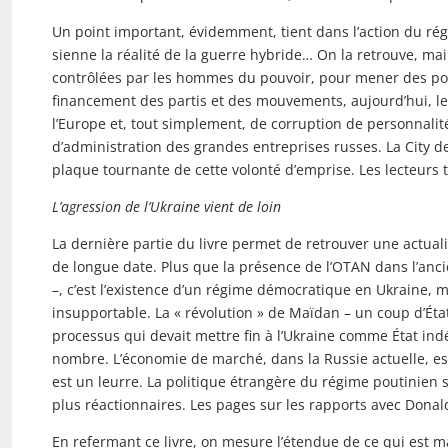
Un point important, évidemment, tient dans l’action du ré
sienne la réalité de la guerre hybride… On la retrouve, main
contrôlées par les hommes du pouvoir, pour mener des poli
financement des partis et des mouvements, aujourd’hui, le 
l’Europe et, tout simplement, de corruption de personnalit
d’adminis­tration des grandes entreprises russes. La City 
plaque tournante de cette volonté d’emprise. Les lecteurs 
L’agression de l’Ukraine vient de loin
La dernière partie du livre permet de retrouver une actua
de longue date. Plus que la présence de l’OTAN dans l’ancie
–, c’est l’existence d’un régime démocratique en Ukraine, mal
insupportable. La « révolution » de Maïdan – un coup d’Éta
processus qui devait mettre fin à l’Ukraine comme État ind
nombre. L’économie de marché, dans la Russie actuelle, est
est un leurre. La politique étrangère du régime poutinien 
plus réactionnaires. Les pages sur les rapports avec Donald
En refermant ce livre, on mesure l’étendue de ce qui est 