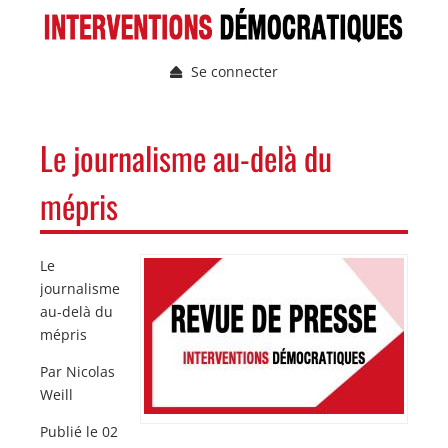
Aller
au
contenu
Se connecter
principal
Menu
du
compte
NAVIGATION
Le journalisme au-delà du
de
PRINCIPALE
l'utilisateur
mépris
Le
Image
Image
journalisme
au-delà du
mépris
Par Nicolas
Weill
Publié le 02