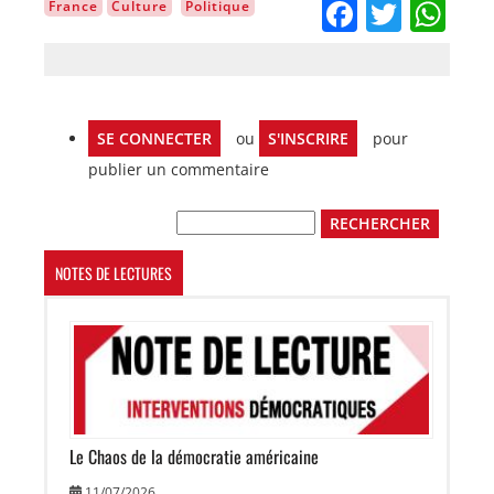
Facebo
Twitt
Wh
France
Culture
Politique
SE CONNECTER
ou
S'INSCRIRE
pour
publier un commentaire
Rechercher
NOTES DE LECTURES
Image
Le Chaos de la démocratie américaine
11/07/2026