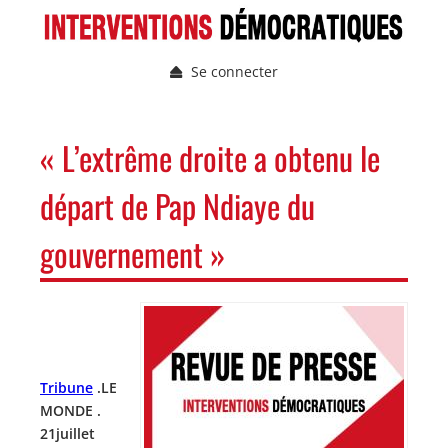
Aller
au
contenu
Se connecter
principal
Menu
du
compte
NAVIGATION
« L’extrême droite a obtenu le
de
PRINCIPALE
l'utilisateur
départ de Pap Ndiaye du
gouvernement »
Image
Image
Tribune
.LE
MONDE .
21juillet