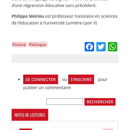
d’une régression éducative sans précédent.
Philippe Meirieu
est professeur honoraire en sciences
de l’éducation à l’université Lumière-Lyon II)
Facebo
Twitt
Wh
France
Politique
SE CONNECTER
ou
S'INSCRIRE
pour
publier un commentaire
Rechercher
NOTES DE LECTURES