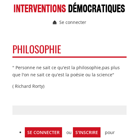
Aller
au
contenu
Se connecter
principal
Menu
du
compte
NAVIGATION
PHILOSOPHIE
de
PRINCIPALE
l'utilisateur
" Personne ne sait ce qu'est la philosophie,pas plus
que l'on ne sait ce qu'est la poésie ou la science"
( Richard Rorty)
SE CONNECTER
ou
S'INSCRIRE
pour