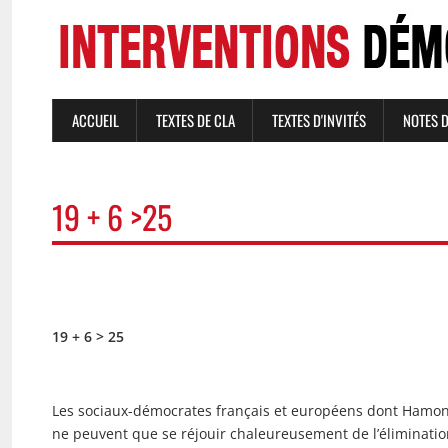
Aller
au
contenu
principal
ACCUEIL
TEXTES DE CLA
TEXTES D'INVITÉS
NOTES 
NAVIGATION
PRINCIPALE
19 + 6 >25
19 + 6 > 25
Les sociaux-démocrates français et européens dont Hamon é
ne peuvent que se réjouir chaleureusement de l’éliminati