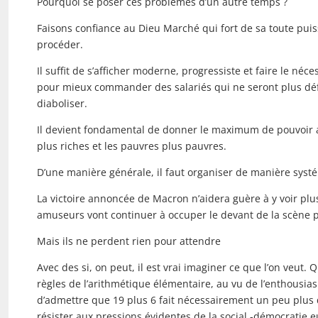
Pourquoi se poser ces problèmes d’un autre temps ?
Faisons confiance au Dieu Marché qui fort de sa toute pu
procéder.
Il suffit de s’afficher moderne, progressiste et faire le néces
pour mieux commander des salariés qui ne seront plus défe
diaboliser.
Il devient fondamental de donner le maximum de pouvoir a
plus riches et les pauvres plus pauvres.
D’une manière générale, il faut organiser de manière systé
La victoire annoncée de Macron n’aidera guère à y voir plus
amuseurs vont continuer à occuper le devant de la scène p
Mais ils ne perdent rien pour attendre
Avec des si, on peut, il est vrai imaginer ce que l’on veut.
règles de l’arithmétique élémentaire, au vu de l’enthous
d’admettre que 19 plus 6 fait nécessairement un peu plus
résister aux pressions évidentes de la social -démocratie 