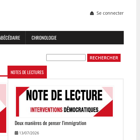
Menu
Se connecter
du
compte
de
l'utilisateur
ABÉCÉDAIRE
CHRONOLOGIE
Rechercher
NOTES DE LECTURES
Image
Deux manières de penser l'immigration
13/07/2026