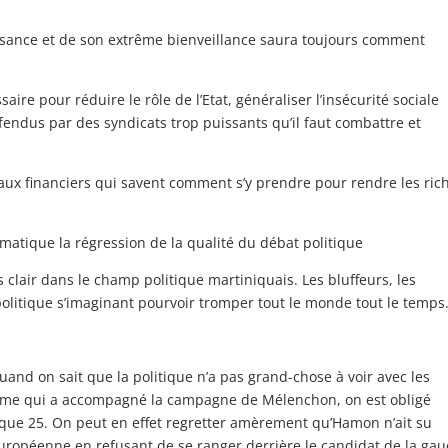
issance et de son extrême bienveillance saura toujours comment
saire pour réduire le rôle de l’Etat, généraliser l’insécurité sociale
ndus par des syndicats trop puissants qu’il faut combattre et
ux financiers qui savent comment s’y prendre pour rendre les ric
matique la régression de la qualité du débat politique
 clair dans le champ politique martiniquais. Les bluffeurs, les
olitique s’imaginant pourvoir tromper tout le monde tout le temps
 Quand on sait que la politique n’a pas grand-chose à voir avec les
iasme qui a accompagné la campagne de Mélenchon, on est obligé
 que 25. On peut en effet regretter amèrement qu’Hamon n’ait su
européenne en refusant de se ranger derrière le candidat de la ga