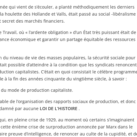
année qui vient de s’écouler, a planté méthodiquement les derniers
 la houlette des Hollande et Valls, était passé au social -libéralisme
t secret des marchés financiers.
 Travail, où « l’ardente obligation » d’un État très puissant était de
ssance économique et garantir un partage équitable des ressources
on du niveau de vie des masses populaires, la sécurité sociale pour
 était possible d’atteindre à la condition que les syndicats renoncent
uction capitalistes. C’était en quoi consistait le célèbre programm
à la fin des années cinquante du vingtième siècle, à savoir :
e du mode de production capitaliste.
able de l’organisation des rapports sociaux de production, et donc
 condamné par aucune
LOI DE L’HISTOIRE
.
ui, en pleine crise de 1929, au moment où certains s’imaginaient
ar cette énième crise de surproduction annoncée par Marx dans le
faire preuve d’intelligence, de renoncer au culte de la cupidité, et d