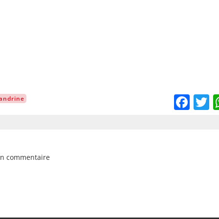
Fac
T
andrine
un commentaire