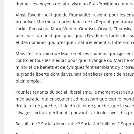
donner les moyens de faire vivre un Etat-Providence pourv
Ainsi, l’avenir politique de l’humanité revient, pour les 
propulser Macron à la présidence de la République franç
Locke, Rousseau, Marx, Weber, Gramsci, Orwell, Chomsky, H
penseurs du politique, pour qui, à l’évidence, toutes les s
et des dominés qui, presque « naturellement », lutteront c
Mais c’est en vain que Macron et ses soutiens qui agissent 
contrôler tous les médias pour que l’Evangile du Marché so
minorité de benêts et de cyniques font semblant d’y croire. 
la grande liberté dont ils veulent bénéficier serait de nat
plein emploi.
Pour les tenants du social libéralisme, le moment est venu
médiacratie qui enseignent ad nauseam que tout le monde e
droite, ni de gauche, et de droite et de gauche, que la socio
clivages sociaux pertinents pouvant s’articuler avec des pri
Socialisme ? Social-démocratie ? Social-libéralisme ? Supp