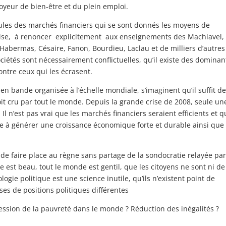
oyeur de bien-être et du plein emploi.
émules des marchés financiers qui se sont donnés les moyens de
aise, à renoncer explicitement aux enseignements des Machiavel,
abermas, Césaire, Fanon, Bourdieu, Laclau et de milliers d’autres
ociétés sont nécessairement conflictuelles, qu’il existe des dominan
ontre ceux qui les écrasent.
en bande organisée à l’échelle mondiale, s’imaginent qu’il suffit de
it cru par tout le monde. Depuis la grande crise de 2008, seule un
Il n’est pas vrai que les marchés financiers seraient efficients et q
ure à générer une croissance économique forte et durable ainsi que 
 de faire place au règne sans partage de la sondocratie relayée par
st beau, tout le monde est gentil, que les citoyens ne sont ni de
logie politique est une science inutile, qu’ils n’existent point de
ses de positions politiques différentes
ression de la pauvreté dans le monde ? Réduction des inégalités ?