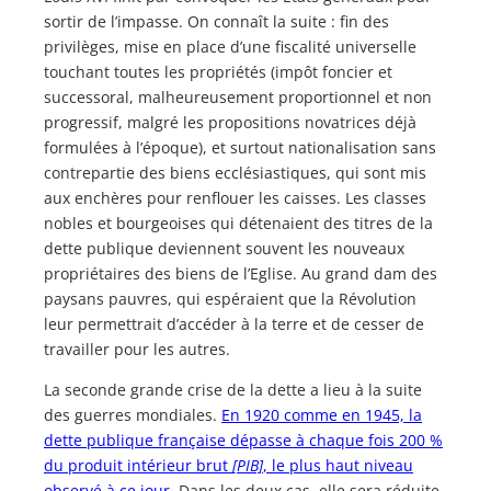
sortir de l’impasse. On connaît la suite : fin des
privilèges, mise en place d’une fiscalité universelle
touchant toutes les propriétés (impôt foncier et
successoral, malheureusement proportionnel et non
progressif, malgré les propositions novatrices déjà
formulées à l’époque), et surtout nationalisation sans
contrepartie des biens ecclésiastiques, qui sont mis
aux enchères pour renflouer les caisses. Les classes
nobles et bourgeoises qui détenaient des titres de la
dette publique deviennent souvent les nouveaux
propriétaires des biens de l’Eglise. Au grand dam des
paysans pauvres, qui espéraient que la Révolution
leur permettrait d’accéder à la terre et de cesser de
travailler pour les autres.
La seconde grande crise de la dette a lieu à la suite
des guerres mondiales.
En 1920 comme en 1945, la
dette publique française dépasse à chaque fois 200 %
du produit intérieur brut
[PIB]
, le plus haut niveau
observé à ce jour
. Dans les deux cas, elle sera réduite