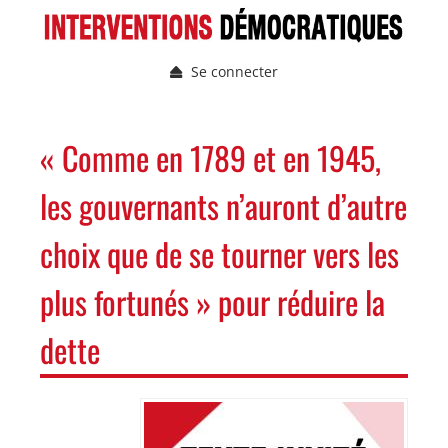
Aller
au
contenu
Se connecter
principal
Menu
du
compte
NAVIGATION
« Comme en 1789 et en 1945,
de
PRINCIPALE
l'utilisateur
les gouvernants n’auront d’autre
choix que de se tourner vers les
plus fortunés » pour réduire la
dette
Image
Image