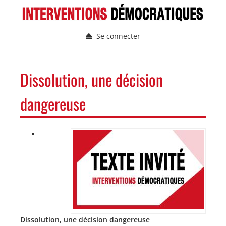
Aller
au
contenu
Se connecter
principal
Menu
du
compte
NAVIGATION
Dissolution, une décision
de
PRINCIPALE
l'utilisateur
dangereuse
Image
Image
Dissolution, une décision dangereuse