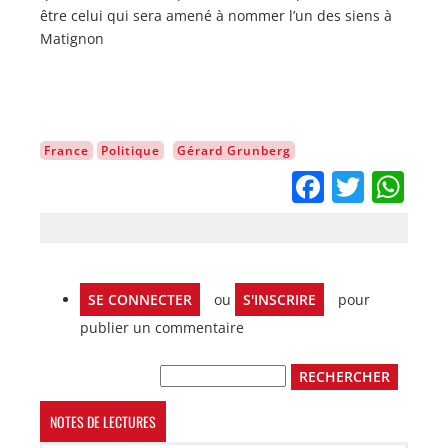
être celui qui sera amené à nommer l’un des siens à
Matignon
France
Politique
Gérard Grunberg
Facebo
Twitt
Wh
SE CONNECTER
ou
S'INSCRIRE
pour
publier un commentaire
Rechercher
NOTES DE LECTURES