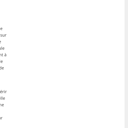
ue
 sur
e
ule
nt à
de
 de
érir
lle
nne
ur