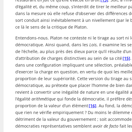
d’égalité et, du même coup, s’interdit de tirer le meilleur 
dans la mesure où elle refuse d’observer des différences d
sort conduit ainsi inévitablement à un nivellement (par le 
ce là le sens de la critique de Platon.
Entendons-nous. Platon ne conteste ni le tirage au sort ni l
démocratique. Ainsi quand, dans les
Lois
, il examine les s
de l’échelle, au plus près des dieux parce qu’il résulte d’un
d’attribution de charges distinctives au sein de sa cité
[15]
dans une configuration impliquant une sélection, préalab
d’exercer la charge en question, en vertu de quoi les meill
proportion de leur supériorité. Cette version du tirage au s
démocratique, au prétexte que placer l’homme de bien dan
revient à convertir une inégalité de nature en une égalité
l’égalité
arithmétique
qui fonde la démocratie, il préfère dès
proportion de la valeur d’un élément
[16]
. Au fond, la dém
que rien ne vérifie empiriquement ? Du moins le dilemme d
détriment de la valeur du gouvernement ; soit accommoder l
démocraties représentatives semblent avoir
de facto
fait le