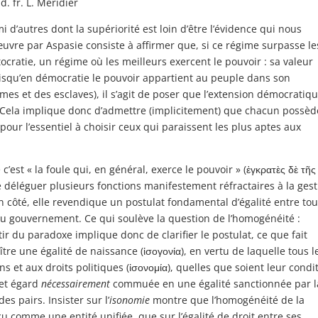
d. fr. L. Méridier
d’autres dont la supériorité est loin d’être l’évidence qui nous
œuvre par Aspasie consiste à affirmer que, si ce régime surpasse le
istocratie, un régime où les meilleurs exercent le pouvoir : sa valeur
uisqu’en démocratie le pouvoir appartient au peuple dans son
mes et des esclaves), il s’agit de poser que l’extension démocratiq
 Cela implique donc d’admettre (implicitement) que chacun possèd
e pour l’essentiel à choisir ceux qui paraissent les plus aptes aux
est « la foule qui, en général, exerce le pouvoir » (ἐγκρατὲς δὲ τῆς
 déléguer plusieurs fonctions manifestement réfractaires à la gest
un côté, elle revendique un postulat fondamental d’égalité entre to
es au gouvernement. Ce qui soulève la question de l’homogénéité :
r du paradoxe implique donc de clarifier le postulat, ce que fait
e une égalité de naissance (ἰσογονία), en vertu de laquelle tous l
s et aux droits politiques (ἰσονομία), quelles que soient leur condi
 cet égard
nécessairement
commuée en une égalité sanctionnée par l
s pairs. Insister sur l’
isonomie
montre que l’homogénéité de la
u comme une entité unifiée, que sur l’égalité de droit entre ses