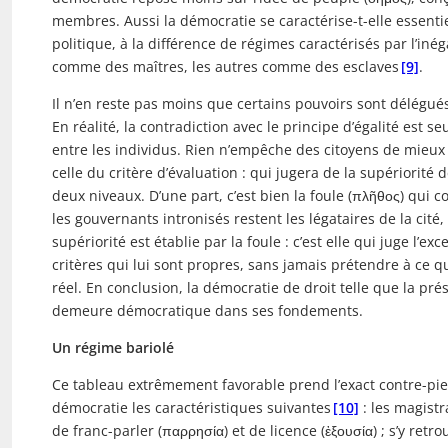
membres. Aussi la démocratie se caractérise-t-elle essentiel
politique, à la différence de régimes caractérisés par l’in
comme des maîtres, les autres comme des esclaves
[9]
.
Il n’en reste pas moins que certains pouvoirs sont délégués
En réalité, la contradiction avec le principe d’égalité est s
entre les individus. Rien n’empêche des citoyens de mieux
celle du critère d’évaluation : qui jugera de la supériorité
deux niveaux. D’une part, c’est bien la foule (πλῆθος) qui 
les gouvernants intronisés restent les légataires de la cité,
supériorité est établie par la foule : c’est elle qui juge l’e
critères qui lui sont propres, sans jamais prétendre à ce 
réel. En conclusion, la démocratie de droit telle que la pré
demeure démocratique dans ses fondements.
Un régime bariolé
Ce tableau extrêmement favorable prend l’exact contre-pie
démocratie les caractéristiques suivantes
[10]
: les magistra
de franc-parler (παρρησία) et de licence (ἐξουσία) ; s’y retr