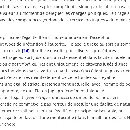
parti de ses citoyens les plus compétents, sinon par le fait du hasar
e valeur au moment de déléguer les charges politiques. Le tirage 
bas) des compétences (et donc de l’exercice) politiques – du moins 
e principe d’égalité. Il en critique uniquement l’acception
ept types de prétention à l’autorité, il place le tirage au sort au so
 choix divin
[14]
. Il l’utilise ensuite pour diverses procédures
. Le tirage au sort joue donc un rôle essentiel dans la cité modèle, 
le ou
a posteriori
, qui retient uniquement les citoyens jugés dignes
eurs individus (par la vertu ou par le savoir) accèdent au pouvoir e
ort s’écarte très manifestement de celle fondée sur l’égalité
s une égalité stricte, prétendument naturelle, avec l’homme de p
 apparente, ce que Platon juge profondément inique. À
 lors l’égalité
géométrique
, qui accorde un poids politique en
ocratie ne commet-elle pas l’erreur de postuler une égalité de natu
emeure : soit postuler une égalité de principe indiscutable, au
’égalité en faveur d’une méritocratie (dans le meilleur des cas). 
ur choix.