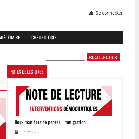
Menu
Se connecter
du
compte
de
l'utilisateur
ABÉCÉDAIRE
CHRONOLOGIE
Rechercher
NOTES DE LECTURES
Image
Deux manières de penser l'immigration
13/07/2026