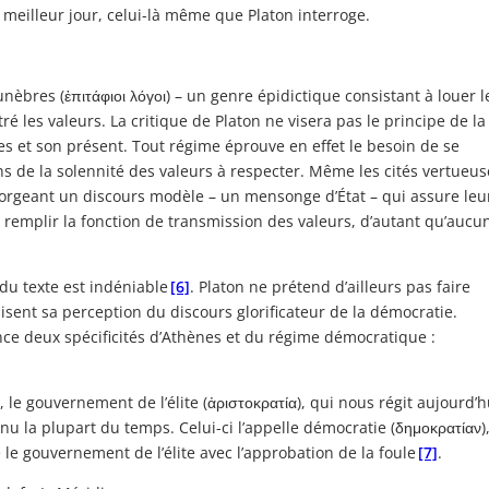
 meilleur jour, celui-là même que Platon interroge.
nèbres (ἐπιτάφιοι λόγοι) – un genre épidictique consistant à louer l
stré les valeurs. La critique de Platon ne visera pas le principe de la
nes et son présent. Tout régime éprouve en effet le besoin de se
ns de la solennité des valeurs à respecter. Même les cités vertueus
forgeant un discours modèle – un mensonge d’État – qui assure leu
ur remplir la fonction de transmission des valeurs, d’autant qu’aucu
du texte est indéniable
[6]
. Platon ne prétend d’ailleurs pas faire
isent sa perception du discours glorificateur de la démocratie.
e deux spécificités d’Athènes et du régime démocratique :
, le gouvernement de l’élite (ἀριστοκρατία), qui nous régit aujourd’h
enu la plupart du temps. Celui-ci l’appelle démocratie (δημοκρατίαν)
ité le gouvernement de l’élite avec l’approbation de la foule
[7]
.