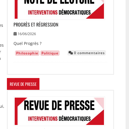
PROGRÈS ET RÉGRESSION
es
16/06/2026
Quel Progrès ?
es
r
0 commentaires
Philosophie
Politique
n
REVUE DE PRESSE
Image
ui,
,