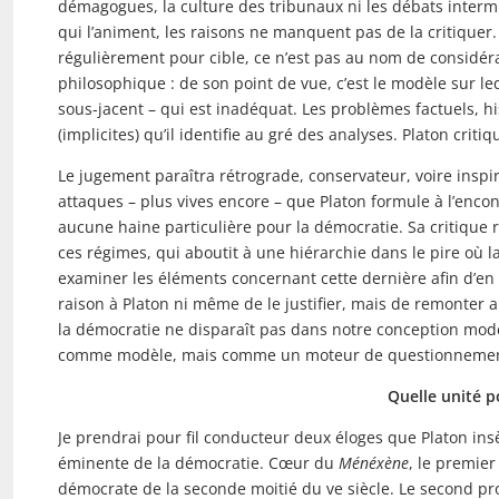
démagogues, la culture des tribunaux ni les débats interm
qui l’animent, les raisons ne manquent pas de la critiquer. 
régulièrement pour cible, ce n’est pas au nom de considérat
philosophique : de son point de vue, c’est le modèle sur l
sous-jacent – qui est inadéquat. Les problèmes factuels, 
(implicites) qu’il identifie au gré des analyses. Platon crit
Le jugement paraîtra rétrograde, conservateur, voire inspiré
attaques – plus vives encore – que Platon formule à l’encont
aucune haine particulière pour la démocratie. Sa critique
ces régimes, qui aboutit à une hiérarchie dans le pire où
examiner les éléments concernant cette dernière afin d’en
raison à Platon ni même de le justifier, mais de remonter 
la démocratie ne disparaît pas dans notre conception mod
comme modèle, mais comme un moteur de questionnement da
Quelle unité p
Je prendrai pour fil conducteur deux éloges que Platon ins
éminente de la démocratie. Cœur du
Ménéxène
, le premier
démocrate de la seconde moitié du ve siècle. Le second p