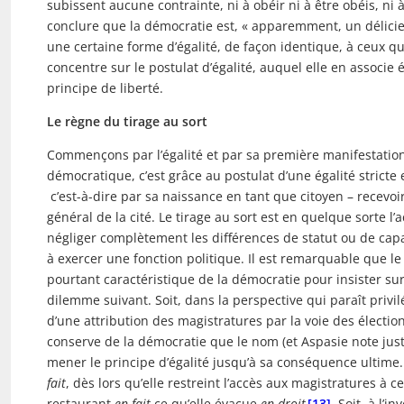
subissent aucune contrainte, ni à obéir ni à être obéis, n
conclure que la démocratie est, « apparemment, un délicieux
une certaine forme d’égalité, de façon identique, à ceux qu
concentre sur le postulat d’égalité, auquel elle en associe
principe de liberté.
Le règne du tirage au sort
Commençons par l’égalité et par sa première manifestation :
démocratique, c’est grâce au postulat d’une égalité stricte
c’est-à-dire par sa naissance en tant que citoyen – recevo
général de la cité. Le tirage au sort est en quelque sorte 
négliger complètement les différences de statut ou de cap
à exercer une fonction politique. Il est remarquable que l
pourtant caractéristique de la démocratie pour insister su
dilemme suivant. Soit, dans la perspective qui paraît privil
d’une attribution des magistratures par la voie des élections
conserve de la démocratie que le nom (et Aspasie note just
mener le principe d’égalité jusqu’à sa conséquence ultime. 
fait
, dès lors qu’elle restreint l’accès aux magistratures à c
restaurant
en fait
ce qu’elle évacue
en droit
[13]
. Soit, à l’