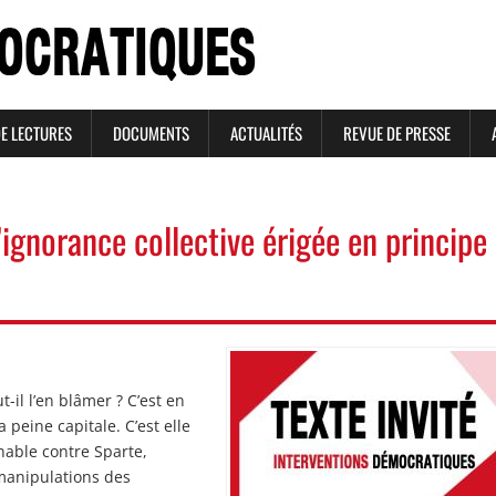
DE LECTURES
DOCUMENTS
ACTUALITÉS
REVUE DE PRESSE
ignorance collective érigée en principe
Image
Image
-il l’en blâmer ? C’est en
 peine capitale. C’est elle
nable contre Sparte,
manipulations des