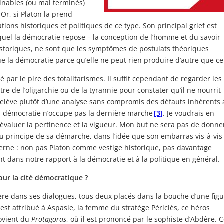
inables (ou mal terminés)
Or, si Platon la prend
ions historiques et politiques de ce type. Son principal grief est
equel la démocratie repose – la conception de l’homme et du savoir
historiques, ne sont que les symptômes de postulats théoriques
ique la démocratie parce qu’elle ne peut rien produire d’autre que ce
 par le pire des totalitarismes. Il suffit cependant de regarder les
re de l’oligarchie ou de la tyrannie pour constater qu’il ne nourrit
 relève plutôt d’une analyse sans compromis des défauts inhérents 
 la démocratie n’occupe pas la dernière marche
[3]
. Je voudrais en
 évaluer la pertinence et la vigueur. Mon but ne sera pas de donne
au principe de sa démarche, dans l’idée que son embarras vis-à-vis
erne : non pas Platon comme vestige historique, pas davantage
ns notre rapport à la démocratie et à la politique en général.
our la cité démocratique ?
ère dans ses dialogues, tous deux placés dans la bouche d’une fig
 est attribué à Aspasie, la femme du stratège Périclès, ce héros
rovient du
Protagoras
, où il est prononcé par le sophiste d’Abdère. 