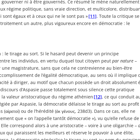
i à gouverner ni à être gouvernés. Ce résumé le mène naturellement
 régime politique, sans vraie direction, et multicolore, distribua
i sont égaux et à ceux qui ne le sont pas »
[11]
. Toute la critique se
 étroitement un autre, plus vigoureux encore en démocratie : le
 le tirage au sort. Si le hasard peut devenir un principe
 entre les individus, en vertu duquel tout citoyen peut
par nature
–
ir une magistrature, sans que cela ne contrevienne au bien-être
l’accomplissement de l’égalité démocratique, au sens où il implique 
acité à diriger, au motif que chacun possède un droit absolument 
e discours d’Aspasie passe totalement sous silence cette pratique
r la valeur aristocratique du régime athénien
[12]
, ce qui conduit a
égiée par Aspasie, la démocratie délaisse le tirage au sort au profit
 (αἱρετοί) ou de l’hérédité (ἐκ γένους, 238d3). Dans ce cas, elle ne
ement que « on l’appelle tantôt démocratie »), vu qu’elle refuse de
Elle correspond alors à une aristocratie – voire à une oligarchie –
eux qui paraissent les meilleurs et réserve le pouvoir à une élite,
inverse, la démocratie généralise le tirage au sort au nom du principe