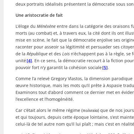
deux portraits idéalisés présentent la démocratie sous son
Une aristocratie de fait
L’éloge du
Ménéxène
entre dans la catégorie des oraisons fu
morts (au combat) et, à travers eux, la cité dont ils ont illu
mise en scène, le fait que la démocratie enjolive ses origi
raconter pour asseoir sa légitimité et persuader ses citoye
de la
République
et des
Lois
n’échappent pas à la règle, se 
unité
[4]
. En ce sens, la démocratie recourt à la fiction po
pouvoir fort n’y garantit la cohésion sociale
[5]
.
Comme l’a relevé Gregory Vlastos, la dimension parodique 
œuvre historique, mais les mots qu’il prête à Aspasie tradu
Examinons tout d’abord comment ce dernier met en évidenc
l’excellence et l’homogénéité.
Car c’était alors le même régime (πολιτεία) que de nos jours
et qui toujours, depuis cette époque lointaine, s’est maint
celui-là de tel autre nom qu’il lui plaît ; mais c’est en réal