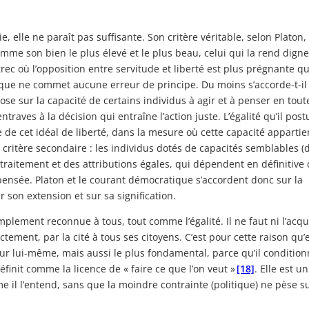
e, elle ne paraît pas suffisante. Son critère véritable, selon Platon,
 comme son bien le plus élevé et le plus beau, celui qui la rend digne
rec où l’opposition entre servitude et liberté est plus prégnante q
ratique ne commet aucune erreur de principe. Du moins s’accorde-t-il
pose sur la capacité de certains individus à agir et à penser en tout
traves à la décision qui entraîne l’action juste. L’égalité qu’il post
 de cet idéal de liberté, dans la mesure où cette capacité appartie
un critère secondaire : les individus dotés de capacités semblables (
traitement et des attributions égales, qui dépendent en définitive
a pensée. Platon et le courant démocratique s’accordent donc sur la
r son extension et sur sa signification.
implement reconnue à tous, tout comme l’égalité. Il ne faut ni l’acqu
tement, par la cité à tous ses citoyens. C’est pour cette raison qu’e
our lui-même, mais aussi le plus fondamental, parce qu’il conditio
finit comme la licence de « faire ce que l’on veut »
[18]
. Elle est un
mme il l’entend, sans que la moindre contrainte (politique) ne pèse s