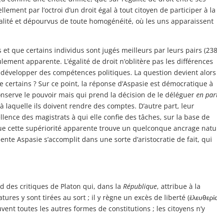
lement par l’octroi d’un droit égal à tout citoyen de participer à la
égalité et dépourvus de toute homogénéité, où les uns apparaissent
 et que certains individus sont jugés meilleurs par leurs pairs (238
eulement apparente. L’égalité de droit n’oblitère pas les différences
 développer des compétences politiques. La question devient alors
 de certains ? Sur ce point, la réponse d’Aspasie est démocratique à
conserve le pouvoir mais qui prend la décision de le déléguer
en par
 à laquelle ils doivent rendre des comptes. D’autre part, leur
xcellence des magistrats à qui elle confie des tâches, sur la base de
que cette supériorité apparente trouve un quelconque ancrage natu
sente Aspasie s’accomplit dans une sorte d’aristocratie de fait, qui
d des critiques de Platon qui, dans la
République
, attribue à la
tures y sont tirées au sort ; il y règne un excès de liberté (ἐλευθερία
ouvent toutes les autres formes de constitutions ; les citoyens n’y