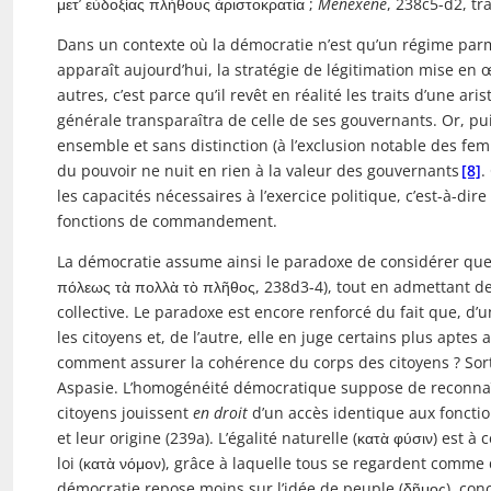
μετ’ εὐδοξίας πλήθους ἀριστοκρατία ;
Ménéxène
, 238c5-d2, tra
Dans un contexte où la démocratie n’est qu’un régime parmi 
apparaît aujourd’hui, la stratégie de légitimation mise en 
autres, c’est parce qu’il revêt en réalité les traits d’une ar
générale transparaîtra de celle de ses gouvernants. Or, p
ensemble et sans distinction (à l’exclusion notable des fem
du pouvoir ne nuit en rien à la valeur des gouvernants
[8]
.
les capacités nécessaires à l’exercice politique, c’est-à-dir
fonctions de commandement.
La démocratie assume ainsi le paradoxe de considérer que c’
πόλεως τὰ πολλὰ τὸ πλῆθος, 238d3-4), tout en admettant de
collective. Le paradoxe est encore renforcé du fait que, d’
les citoyens et, de l’autre, elle en juge certains plus apt
comment assurer la cohérence du corps des citoyens ? Sorti
Aspasie. L’homogénéité démocratique suppose de reconnaîtr
citoyens jouissent
en droit
d’un accès identique aux fonction
et leur origine (239a). L’égalité naturelle (κατὰ φύσιν) est à
loi (κατὰ νόμον), grâce à laquelle tous se regardent comme de
démocratie repose moins sur l’idée de peuple (δῆμος), conç