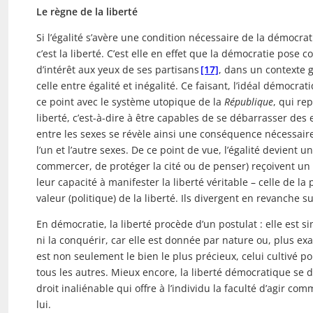
Le règne de la liberté
Si l’égalité s’avère une condition nécessaire de la démocrati
c’est la liberté. C’est elle en effet que la démocratie pose
d’intérêt aux yeux de ses partisans
[17]
, dans un contexte g
celle entre égalité et inégalité. Ce faisant, l’idéal démoc
ce point avec le système utopique de la
République
, qui re
liberté, c’est-à-dire à être capables de se débarrasser des en
entre les sexes se révèle ainsi une conséquence nécessaire
l’un et l’autre sexes. De ce point de vue, l’égalité devient 
commercer, de protéger la cité ou de penser) reçoivent un 
leur capacité à manifester la liberté véritable – celle de l
valeur (politique) de la liberté. Ils divergent en revanche su
En démocratie, la liberté procède d’un postulat : elle est s
ni la conquérir, car elle est donnée par nature ou, plus exac
est non seulement le bien le plus précieux, celui cultivé p
tous les autres. Mieux encore, la liberté démocratique se dé
droit inaliénable qui offre à l’individu la faculté d’agir co
lui.