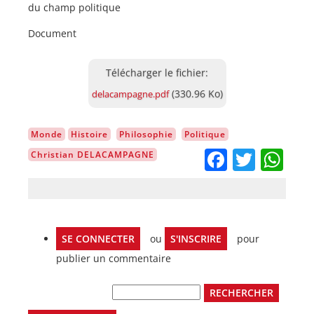
du champ politique
Document
Document
(330.96 Ko)
delacampagne.pdf
Monde
Histoire
Philosophie
Politique
Facebo
Twitt
Wh
Christian DELACAMPAGNE
SE CONNECTER
ou
S'INSCRIRE
pour
publier un commentaire
Rechercher