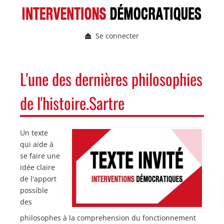
Aller
au
contenu
Se connecter
principal
Menu
du
compte
NAVIGATION
L'une des dernières philosophies
de
PRINCIPALE
l'utilisateur
de l'histoire.Sartre
Un texte
Image
Image
qui aide à
se faire une
idée claire
de l'apport
possible
des
philosophes à la comprehension du fonctionnement