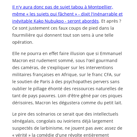
Il n'y aura donc pas de sujet tabou à Montpellier,
même « les sujets qui fâchent » - dixit l'inénarrable et
inévitable Kako Nubukpo - seront abordés
. Et après ?
Ce sont justement ces faux coups de pied dans la
fourmilière qui donnent tout son sens à une telle
opération.
Elle ne pourra en effet faire illusion que si Emmanuel
Macron est rudement sommé, sous l'œil gourmand
des caméras, de s'expliquer sur les interventions
militaires françaises en Afrique, sur le franc CFA, sur
le soutien de Paris à des psychopathes pervers sans
oublier le pillage éhonté des ressources naturelles de
tant de pays pauvres. Loin d'être gêné par ces piques
dérisoires, Macron les dégustera comme du petit lait.
Le pire des scénarios ce serait que des intellectuels
sénégalais, congolais ou ivoiriens déjà largement
suspectés de larbinisme, ne jouent pas avec assez de
« vérité » la comédie d'une révolte entièrement