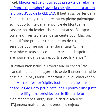
froid.
Macron est celui qui, sous prétexte de réformer
le franc CFA, a saboté, avec la complicité de Ouattara,
le projet d'Éco de la CEDEAO
. Il faut aussi parler de la
fin d'Idriss Déby Itno. Intervenu en pleine polémique
sur l'opportunité de la rencontre de Montpellier,
l'assassinat du leader tchadien est aussitôt apparu
comme un véritable test de sincérité pour Macron.
Allait-il faire preuve d'un minimum de retenue, ne
serait-ce pour ne pas gêner davantage Achille
Mbembe et tous ceux qui nourrissaient l'espoir d'une
ère nouvelle dans nos rapports avec la France ?
Question bien naïve, au fond : aucun chef d'État
français ne peut se payer le luxe de finasser quand le
destin d'un pays aussi important que le Tchad est en
jeu.
Macron s'est précipité, toute honte bue, aux
obsèques de Déby pour installer au pouvoir une junte
militaire illégitime présidée par le fils du défunt
. Il
n'en menait pas large, sous le chaud soleil de
N’Djaména mais au vu des énormes enjeux