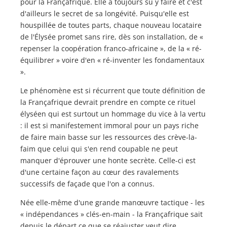
pour la Françafrique. Elle a toujours su y faire et c'est
d'ailleurs le secret de sa longévité. Puisqu'elle est
houspillée de toutes parts, chaque nouveau locataire
de l'Élysée promet sans rire, dès son installation, de «
repenser la coopération franco-africaine », de la « ré-
équilibrer » voire d'en « ré-inventer les fondamentaux
».
Le phénomène est si récurrent que toute définition de
la Françafrique devrait prendre en compte ce rituel
élyséen qui est surtout un hommage du vice à la vertu
: il est si manifestement immoral pour un pays riche
de faire main basse sur les ressources des crève-la-
faim que celui qui s'en rend coupable ne peut
manquer d'éprouver une honte secrète. Celle-ci est
d'une certaine façon au cœur des ravalements
successifs de façade que l'on a connus.
Née elle-même d'une grande manœuvre tactique - les
« indépendances » clés-en-main - la Françafrique sait
depuis le départ ce que se réajuster veut dire.