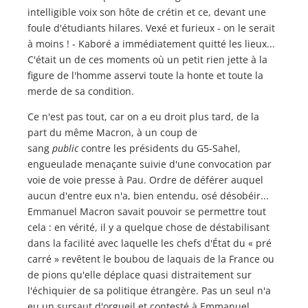
intelligible voix son hôte de crétin et ce, devant une
foule d'étudiants hilares. Vexé et furieux - on le serait
à moins ! - Kaboré a immédiatement quitté les lieux...
C'était un de ces moments où un petit rien jette à la
figure de l'homme asservi toute la honte et toute la
merde de sa condition.
Ce n'est pas tout, car on a eu droit plus tard, de la
part du même Macron, à un coup de
sang
public
contre les présidents du G5-Sahel,
engueulade menaçante suivie d'une convocation par
voie de voie presse à Pau. Ordre de déférer auquel
aucun d'entre eux n'a, bien entendu, osé désobéir...
Emmanuel Macron savait pouvoir se permettre tout
cela : en vérité, il y a quelque chose de déstabilisant
dans la facilité avec laquelle les chefs d'État du « pré
carré » revêtent le boubou de laquais de la France ou
de pions qu'elle déplace quasi distraitement sur
l'échiquier de sa politique étrangère. Pas un seul n'a
eu un sursaut d'orgueil et contesté à Emmanuel