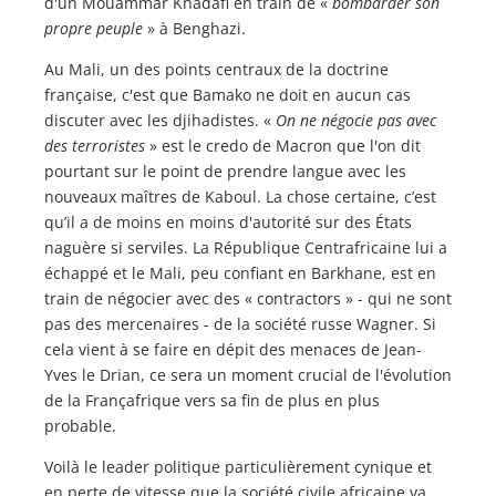
d'un Mouammar Khadafi en train de «
bombarder son
propre peuple
» à Benghazi.
Au Mali, un des points centraux de la doctrine
française, c'est que Bamako ne doit en aucun cas
discuter avec les djihadistes. «
On ne négocie pas avec
des terroristes
» est le credo de Macron que l'on dit
pourtant sur le point de prendre langue avec les
nouveaux maîtres de Kaboul. La chose certaine, c’est
qu’il a de moins en moins d'autorité sur des États
naguère si serviles. La République Centrafricaine lui a
échappé et le Mali, peu confiant en Barkhane, est en
train de négocier avec des « contractors » - qui ne sont
pas des mercenaires - de la société russe Wagner. Si
cela vient à se faire en dépit des menaces de Jean-
Yves le Drian, ce sera un moment crucial de l'évolution
de la Françafrique vers sa fin de plus en plus
probable.
Voilà le leader politique particulièrement cynique et
en perte de vitesse que la société civile africaine va