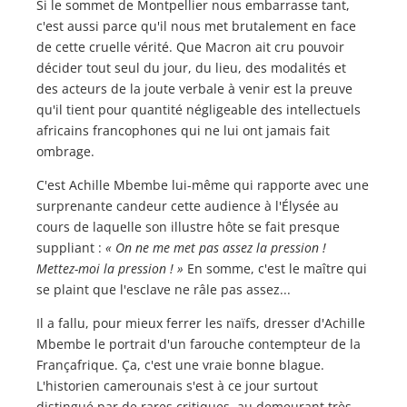
Si le sommet de Montpellier nous embarrasse tant,
c'est aussi parce qu'il nous met brutalement en face
de cette cruelle vérité. Que Macron ait cru pouvoir
décider tout seul du jour, du lieu, des modalités et
des acteurs de la joute verbale à venir est la preuve
qu'il tient pour quantité négligeable des intellectuels
africains francophones qui ne lui ont jamais fait
ombrage.
C'est Achille Mbembe lui-même qui rapporte avec une
surprenante candeur cette audience à l'Élysée au
cours de laquelle son illustre hôte se fait presque
suppliant :
« On ne me met pas assez la pression !
Mettez-moi la pression ! »
En somme, c'est le maître qui
se plaint que l'esclave ne râle pas assez...
Il a fallu, pour mieux ferrer les naïfs, dresser d'Achille
Mbembe le portrait d'un farouche contempteur de la
Françafrique. Ça, c'est une vraie bonne blague.
L'historien camerounais s'est à ce jour surtout
distingué par de rares critiques, au demeurant très