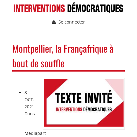
Aller
au
contenu
Se connecter
principal
Menu
du
compte
NAVIGATION
Montpellier, la Françafrique à
de
PRINCIPALE
l'utilisateur
bout de souffle
Image
Image
8
OCT.
2021
Dans
Médiapart