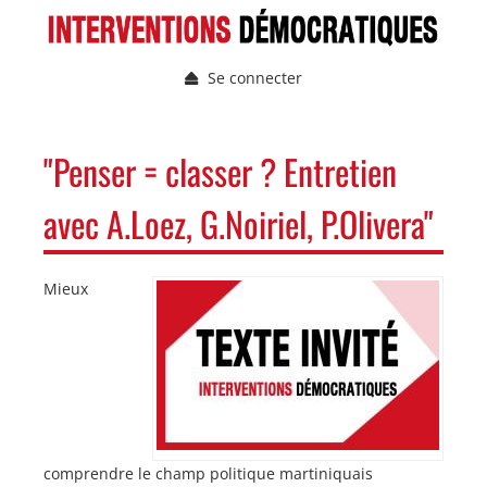
Aller
au
contenu
Se connecter
principal
Menu
du
compte
NAVIGATION
"Penser = classer ? Entretien
de
PRINCIPALE
l'utilisateur
avec A.Loez, G.Noiriel, P.Olivera"
Mieux
Image
Image
comprendre le champ politique martiniquais