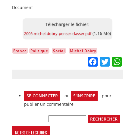
Document
Document
(1.16 Mo)
2005-michel-dobry-penser-classer.pdf
France
Politique
Social
Michel Dobry
Facebo
Twitt
Wh
SE CONNECTER
ou
S'INSCRIRE
pour
publier un commentaire
Rechercher
NOTES DE LECTURES