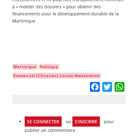
à « monter des dossiers » pour obtenir des
financements pour le développement durable de la
Martinique
Martinique
Politique
Emmanuel (Christian) Louise-Alexandrine
Facebo
Twitt
Wh
SE CONNECTER
ou
S'INSCRIRE
pour
publier un commentaire