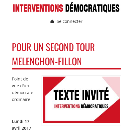
Aller
au
contenu
Se connecter
principal
Menu
du
compte
NAVIGATION
POUR UN SECOND TOUR
de
PRINCIPALE
l'utilisateur
MELENCHON-FILLON
Point de
Image
Image
vue d'un
démocrate
ordinaire
Lundi 17
avril 2017