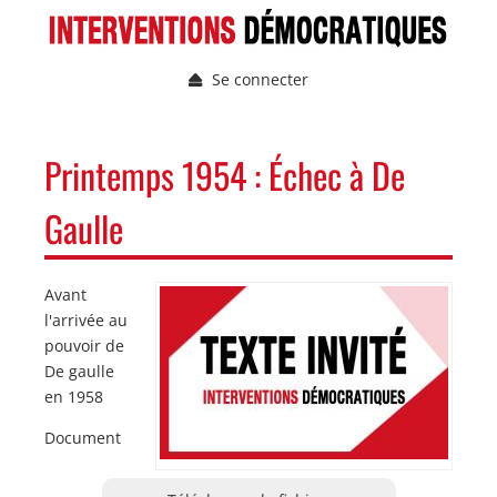
Aller
au
contenu
Se connecter
principal
Menu
du
compte
NAVIGATION
Printemps 1954 : Échec à De
de
PRINCIPALE
l'utilisateur
Gaulle
Avant
Image
Image
l'arrivée au
pouvoir de
De gaulle
en 1958
Document