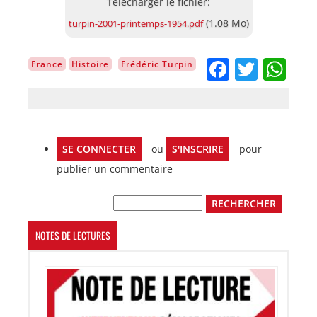
Document
(1.08 Mo)
turpin-2001-printemps-1954.pdf
Facebo
Twitt
Wh
France
Histoire
Frédéric Turpin
SE CONNECTER
ou
S'INSCRIRE
pour
publier un commentaire
Rechercher
NOTES DE LECTURES
Image