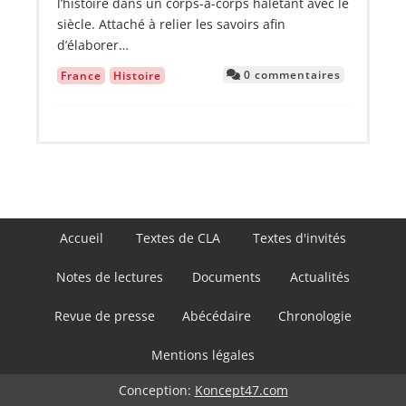
l’histoire dans un corps-à-corps haletant avec le
siècle. Attaché à relier les savoirs afin
d’élaborer…
0 commentaires
France
Histoire
Navigation
Accueil
Textes de CLA
Textes d'invités
principale
Notes de lectures
Documents
Actualités
Revue de presse
Abécédaire
Chronologie
Mentions légales
Conception:
Koncept47.com