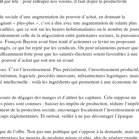
 par tête : pour rattraper nos voisins, il faut doper la productivité
ande sociale d’une augmentation du pouvoir d’achat, en donnant la
 gagnant « plus-plus », c’est à dire avec une augmentation de salaire plus
vaillées, que ce soit sur les heures hebdomadaires ou le nombre de jour
videmment celle de la négociation entre partenaires sociaux, la puissanc
ble. François Bayrou avait bien tenté d’actionner ce levier en proposant
ongés, ce qui fut rejeté par les syndicats. On peut néanmoins penser que
uffisamment forte pour que les salariés-électeurs soient favorables à une
le pouvoir d’achat qui soit mis en avant.
ses. C’est l’investissement. Plus précisément, l’investissement productif
ration, logiciels, procédés innovants, infrastructures logistiques, mais
é intellectuelle : voilà les ingrédients qui permettent à une économie de
 mesure de dégager des marges et d’attirer les capitaux. Cela suppose un
s pistes sont connues : baisser les impôts de production, réduire l’impôt
cement de la protection sociale, encourager fiscalement l’investissement e
-coups réglementaires. Et surtout, veiller à ne pas décourager l’épargne
tique de l’offre. Non pas une politique qui s’oppose à la demande, mais u
entreprises les moyens de produire mieux et plus, afin de générer ensuite 