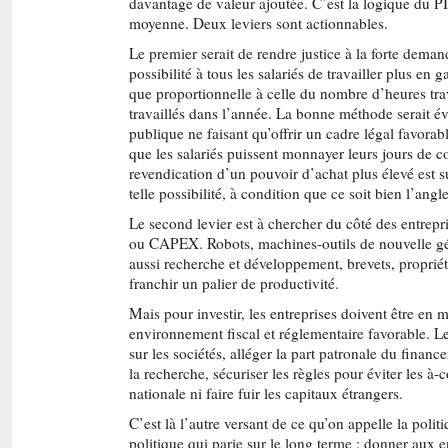
davantage de valeur ajoutée. C’est la logique du PIB
moyenne. Deux leviers sont actionnables.
Le premier serait de rendre justice à la forte dem
possibilité à tous les salariés de travailler plus en
que proportionnelle à celle du nombre d’heures tra
travaillés dans l’année. La bonne méthode serait é
publique ne faisant qu’offrir un cadre légal favora
que les salariés puissent monnayer leurs jours de c
revendication d’un pouvoir d’achat plus élevé est s
telle possibilité, à condition que ce soit bien l’ang
Le second levier est à chercher du côté des entrepri
ou CAPEX. Robots, machines-outils de nouvelle géné
aussi recherche et développement, brevets, propriét
franchir un palier de productivité.
Mais pour investir, les entreprises doivent être en
environnement fiscal et réglementaire favorable. Le
sur les sociétés, alléger la part patronale du finan
la recherche, sécuriser les règles pour éviter les à
nationale ni faire fuir les capitaux étrangers.
C’est là l’autre versant de ce qu’on appelle la poli
politique qui parie sur le long terme : donner aux 