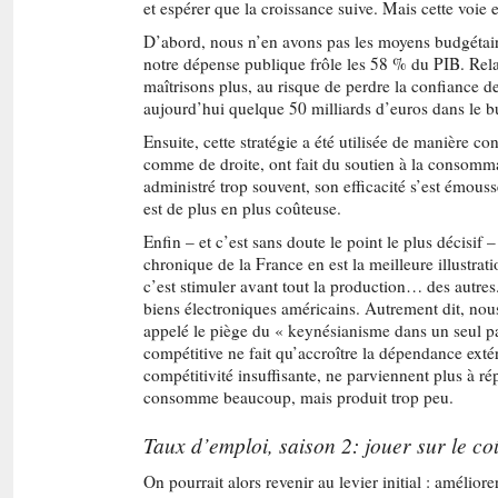
et espérer que la croissance suive. Mais cette voie 
D’abord, nous n’en avons pas les moyens budgétaire
notre dépense publique frôle les 58 % du PIB. Rela
maîtrisons plus, au risque de perdre la confiance d
aujourd’hui quelque 50 milliards d’euros dans le bu
Ensuite, cette stratégie a été utilisée de manière 
comme de droite, ont fait du soutien à la consomm
administré trop souvent, son efficacité s’est émoussé
est de plus en plus coûteuse.
Enfin – et c’est sans doute le point le plus décisif 
chronique de la France en est la meilleure illustr
c’est stimuler avant tout la production… des autre
biens électroniques américains. Autrement dit, nou
appelé le piège du « keynésianisme dans un seul pa
compétitive ne fait qu’accroître la dépendance extéri
compétitivité insuffisante, ne parviennent plus à ré
consomme beaucoup, mais produit trop peu.
Taux d’emploi, saison 2: jouer sur le co
On pourrait alors revenir au levier initial : améliore