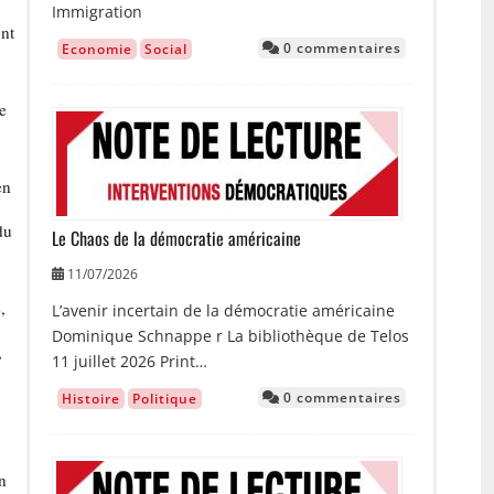
Immigration
ont
0 commentaires
Economie
Social
te
Image
en
du
Le Chaos de la démocratie américaine
11/07/2026
,
L’avenir incertain de la démocratie américaine
Dominique Schnappe r La bibliothèque de Telos
,
11 juillet 2026 Print…
0 commentaires
Histoire
Politique
Image
on