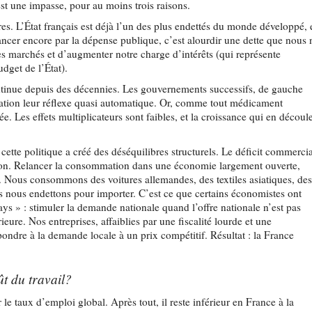
est une impasse, pour au moins trois raisons.
s. L’État français est déjà l’un des plus endettés du monde développé, 
ncer encore par la dépense publique, c’est alourdir une dette que nous 
es marchés et d’augmenter notre charge d’intérêts (qui représente
dget de l’État).
continue depuis des décennies. Les gouvernements successifs, de gauche
ation leur réflexe quasi automatique. Or, comme tout médicament
e. Les effets multiplicateurs sont faibles, et la croissance qui en découl
– cette politique a créé des déséquilibres structurels. Le déficit commerci
ation. Relancer la consommation dans une économie largement ouverte,
s. Nous consommons des voitures allemandes, des textiles asiatiques, de
s nous endettons pour importer. C’est ce que certains économistes ont
ys » : stimuler la demande nationale quand l’offre nationale n’est pas
eure. Nos entreprises, affaiblies par une fiscalité lourde et une
pondre à la demande locale à un prix compétitif. Résultat : la France
ût du travail?
r le taux d’emploi global. Après tout, il reste inférieur en France à la