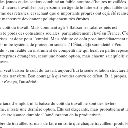
es jeunes et des seniors combiné au faible nombre d’heures travaillées
d’heures travaillées par personne en âge de le faire est le plus faible de
me des retraites, et sachant que d’importants progrès ont déjà été réalis
 de manœuvre deviennent politiquement très étroites.
du coût du travail. Mais comment agir ? Baisser les salaires nets est
s le poids des cotisations sociales, particulièrement élevé en France. C’e
prises, et donc pour l’emploi. Mais réduire ce coût pose immédiatement 
r notre système de protection sociale ? L’État, déjà surendetté ? Peu
le », en réalité un instrument de compétitivité qui ferait en partie repose
ntreprises étrangères, serait une bonne option, mais chacun sait qu’elle e
œuvre.
 veut baisser le coût du travail, aujourd’hui la seule solution structurel
 et des transferts. Bon courage à qui voudra ouvrir ce débat. Et, à propos,
c'est ça, l'austérité.
 taux d’emploi, ni la baisse du coût du travail ne sont des leviers
e, il reste une dernière option. Elle est exigeante, mais probablement l
e de croissance durable : l’amélioration de la productivité.
bre de travailleurs, mais de faire en sorte que chaque travailleur produis