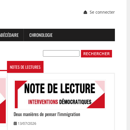
Menu
Se connecter
du
compte
de
l'utilisateur
ABÉCÉDAIRE
CHRONOLOGIE
Rechercher
NOTES DE LECTURES
Image
Deux manières de penser l'immigration
13/07/2026