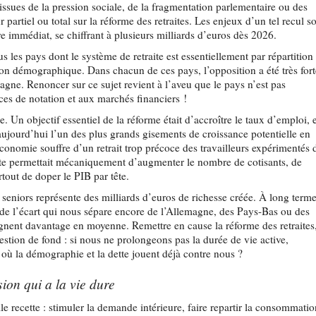
t issues de la pression sociale, de la fragmentation parlementaire ou des
 partiel ou total sur la réforme des retraites. Les enjeux d’un tel recul s
re immédiat, se chiffrant à plusieurs milliards d’euros dès 2026.
ous les pays dont le système de retraite est essentiellement par répartition
ion démographique. Dans chacun de ces pays, l’opposition a été très for
Espagne. Renoncer sur ce sujet revient à l’aveu que le pays n’est pas
ces de notation et aux marchés financiers !
 Un objectif essentiel de la réforme était d’accroître le taux d’emploi, 
e aujourd’hui l’un des plus grands gisements de croissance potentielle en
onomie souffre d’un retrait trop précoce des travailleurs expérimentés 
aite permettait mécaniquement d’augmenter le nombre de cotisants, de
rtout de doper le PIB par tête.
eniors représente des milliards d’euros de richesse créée. À long terme
de l’écart qui nous sépare encore de l’Allemagne, des Pays-Bas ou des
agnent davantage en moyenne. Remettre en cause la réforme des retraites
question de fond : si nous ne prolongeons pas la durée de vie active,
où la démographie et la dette jouent déjà contre nous ?
ion qui a la vie dure
lle recette : stimuler la demande intérieure, faire repartir la consommati