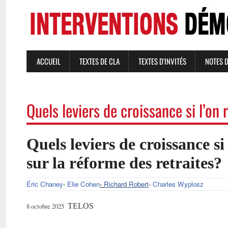
Aller
au
contenu
principal
ACCUEIL
TEXTES DE CLA
TEXTES D'INVITÉS
NOTES 
NAVIGATION
PRINCIPALE
Quels leviers de croissance si l’on 
Quels leviers de croissance si
sur la réforme des retraites?
Éric Chaney
-
Elie Cohen
-
Richard Robert
-
Charles Wyplosz
TELOS
8 octobre 2025