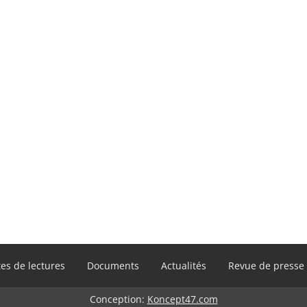
es de lectures
Documents
Actualités
Revue de presse
Conception:
Koncept47.com