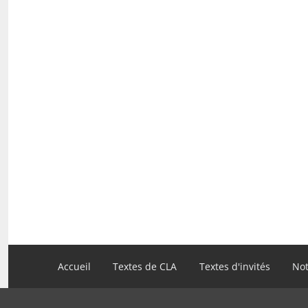
Navigation
Accueil
Textes de CLA
Textes d'invités
Not
principale