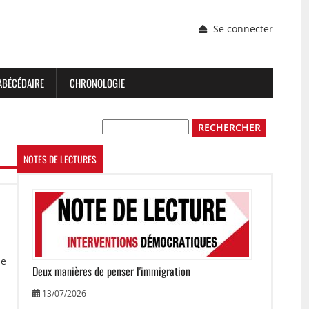
Menu
Se connecter
du
compte
de
l'utilisateur
ABÉCÉDAIRE
CHRONOLOGIE
Rechercher
NOTES DE LECTURES
Image
le
Deux manières de penser l'immigration
13/07/2026