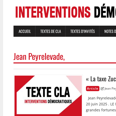
Aller
au
contenu
principal
ACCUEIL
TEXTES DE CLA
TEXTES D'INVITÉS
NOTES 
NAVIGATION
PRINCIPALE
Jean Peyrelevade,
« La taxe Zu
Image
Article
Jean Pe
Jean Peyrelevade
20 juin 2025 . 
grandes fortunes