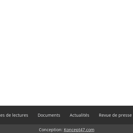
es de lectures
Documents
Actualités
Revue de presse
Conception:
Koncept47.com