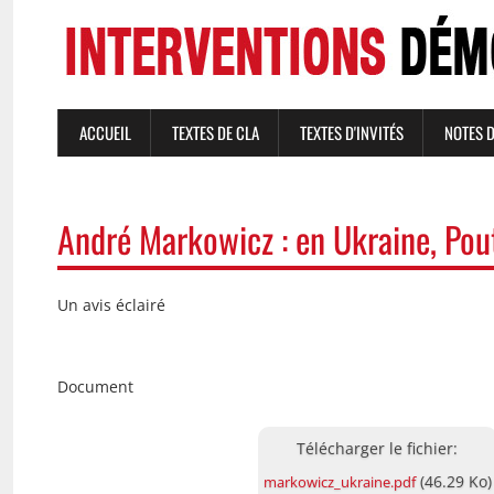
Aller
au
contenu
principal
ACCUEIL
TEXTES DE CLA
TEXTES D'INVITÉS
NOTES 
NAVIGATION
PRINCIPALE
André Markowicz : en Ukraine, Pout
Un avis éclairé
Document
Document
(46.29 Ko)
markowicz_ukraine.pdf