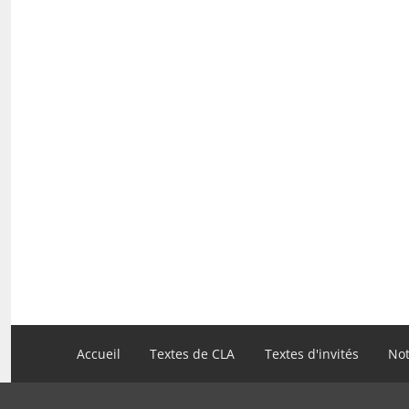
Navigation
Accueil
Textes de CLA
Textes d'invités
Not
principale