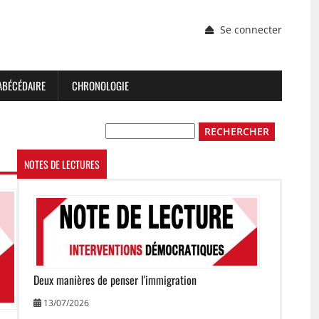
Menu
Se connecter
du
compte
de
l'utilisateur
ABÉCÉDAIRE
CHRONOLOGIE
Rechercher
NOTES DE LECTURES
Image
Deux manières de penser l'immigration
13/07/2026