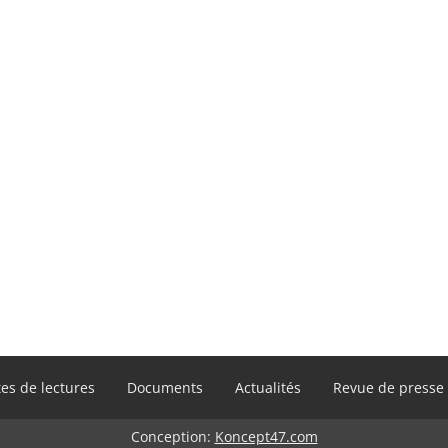
es de lectures
Documents
Actualités
Revue de presse
Conception:
Koncept47.com