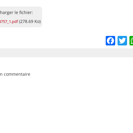
t
(278.69 Ko)
4757_1.pdf
Fac
T
un commentaire