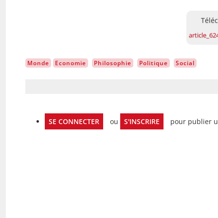
Documen
article_62
Monde
Economie
Philosophie
Politique
Social
SE CONNECTER
ou
S'INSCRIRE
pour publier 