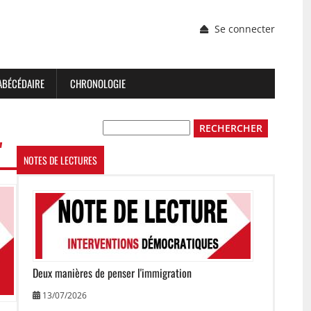
Menu
Se connecter
du
compte
de
l'utilisateur
ABÉCÉDAIRE
CHRONOLOGIE
Rechercher
"
NOTES DE LECTURES
Image
Deux manières de penser l'immigration
13/07/2026