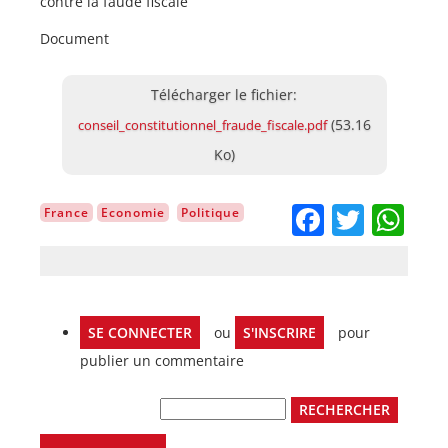
contre la faude fiscale
Document
Document
(53.16
conseil_constitutionnel_fraude_fiscale.pdf
Ko)
Facebo
Twitt
Wh
France
Economie
Politique
SE CONNECTER
ou
S'INSCRIRE
pour
publier un commentaire
Rechercher