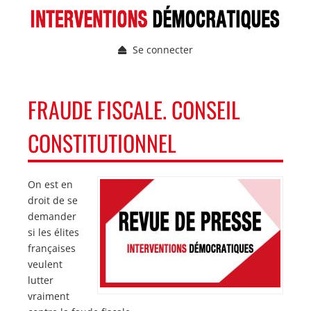
Aller
au
contenu
Se connecter
principal
Menu
du
compte
NAVIGATION
FRAUDE FISCALE. CONSEIL
de
PRINCIPALE
l'utilisateur
CONSTITUTIONNEL
On est en
Image
Image
droit de se
demander
si les élites
françaises
veulent
lutter
vraiment