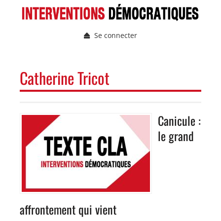
Aller
au
contenu
Se connecter
principal
Menu
du
compte
NAVIGATION
Catherine Tricot
de
PRINCIPALE
l'utilisateur
Canicule :
Image
le grand
affrontement qui vient