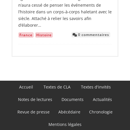
n’aura cessé de penser les événements de
l’histoire dans un corps-à-corps haletant avec le
siècle. Attaché à relier les savoirs afin
d’élaborer…
0 commentaires
France
Histoire
Navigation
Accueil
Textes de CLA
Textes d'invités
principale
Notes de lectures
Documents
Actualités
Revue de presse
Abécédaire
Chronologie
Mentions légales