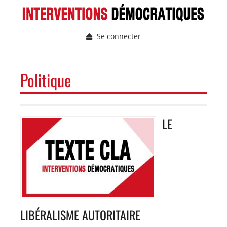
Aller
au
contenu
Se connecter
principal
Menu
du
compte
NAVIGATION
Politique
de
PRINCIPALE
l'utilisateur
LE
Image
LIBÉRALISME AUTORITAIRE