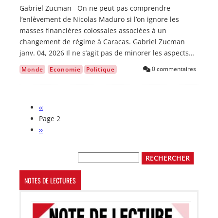
Gabriel Zucman On ne peut pas comprendre
l’enlèvement de Nicolas Maduro si l’on ignore les
masses financières colossales associées à un
changement de régime à Caracas. Gabriel Zucman
janv. 04, 2026 Il ne s’agit pas de minorer les aspects…
0 commentaires
Monde
Economie
Politique
Page
‹‹
Pagination
précédente
Page 2
Page
››
suivante
Rechercher
NOTES DE LECTURES
Image