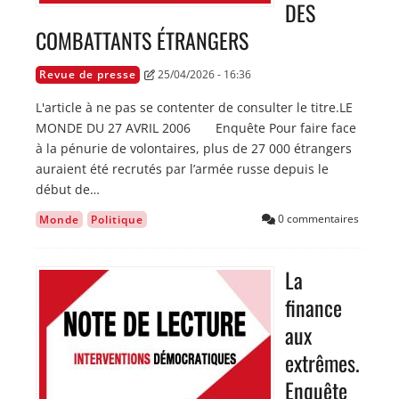
DES
COMBATTANTS ÉTRANGERS
Revue de presse
25/04/2026 - 16:36
L'article à ne pas se contenter de consulter le titre.LE
MONDE DU 27 AVRIL 2006 Enquête Pour faire face
à la pénurie de volontaires, plus de 27 000 étrangers
auraient été recrutés par l’armée russe depuis le
début de…
0 commentaires
Monde
Politique
La
Image
finance
aux
extrêmes.
Enquête