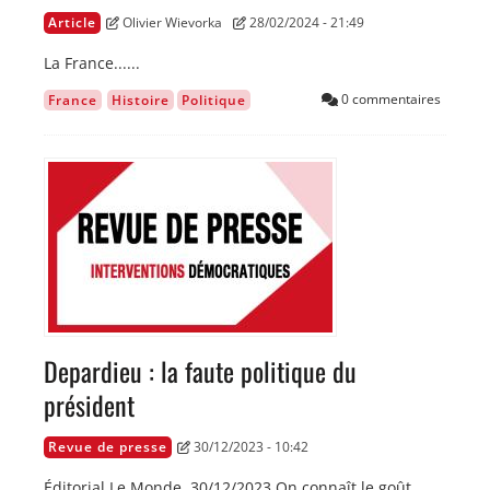
Article
Olivier Wievorka
28/02/2024 - 21:49
La France......
0 commentaires
France
Histoire
Politique
Image
Depardieu : la faute politique du
président
Revue de presse
30/12/2023 - 10:42
Éditorial Le Monde 30/12/2023 On connaît le goût