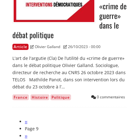
«crime de
guerre»
dans le
débat politique
Article
Olivier Galland
26/10/2023 - 00:00
L'art de l'argutie (Cla) De l’utilité du «crime de guerre»
dans le débat politique Olivier Galland. Sociologue,
directeur de recherche au CNRS 26 octobre 2023 dans
TELOS Mathilde Panot, dans son intervention lors du
débat du 23 octobre à l’…
0 commentaires
France
Histoire
Politique
Page
‹‹
Pagination
précédente
Page 9
Page
››