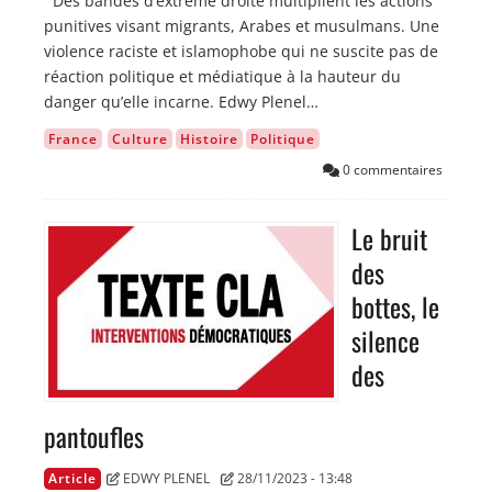
Des bandes d’extrême droite multiplient les actions
punitives visant migrants, Arabes et musulmans. Une
violence raciste et islamophobe qui ne suscite pas de
réaction politique et médiatique à la hauteur du
danger qu’elle incarne. Edwy Plenel…
France
Culture
Histoire
Politique
0 commentaires
Le bruit
Image
des
bottes, le
silence
des
pantoufles
Article
EDWY PLENEL
28/11/2023 - 13:48