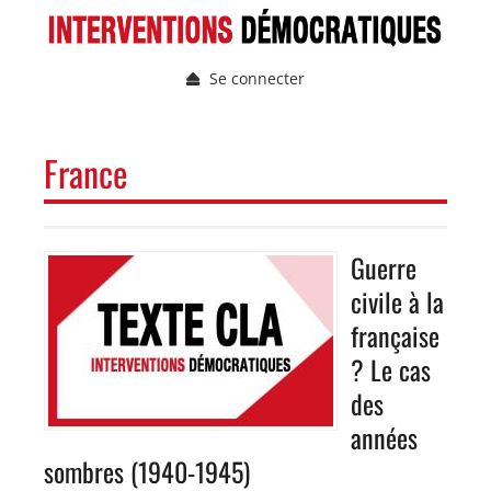
Aller
au
contenu
Se connecter
principal
Menu
du
compte
NAVIGATION
France
de
PRINCIPALE
l'utilisateur
Guerre
Image
civile à la
française
? Le cas
des
années
sombres (1940-1945)