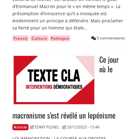
d’Emmanuel Macron pour le « en même temps ». La
présomption d’innocence qu’il a invoquée est
évidemment un principe à défendre. Mais proclamer
sa fierté pour un homme qui étale…
0 commentaires
France
Culture
Politique
Ce jour
Image
où le
macronisme s’est révélé un lepénisme
Article
EDWY PLENEL
20/12/2023 - 15:46
LOI IMMIGRATION : LA COURSE AUX DROITES