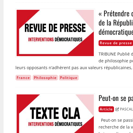
« Prétendre q
Image
de la Républ
démocratiqu
Revue de presse
TRIBUNE Publié d
de philosophie p
leurs opposants n’adhèrent pas aux valeurs républicaine
France
Philosophie
Politique
Peut-on se pa
Image
Article
PASCAL
Peut-on se passi
recherche de la vé