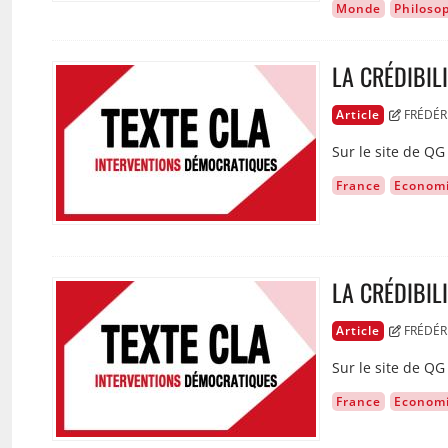
Monde
Philoso
LA CRÉDIBI
Image
Article
FRÉDÉR
Sur le site de Q
France
Econom
LA CRÉDIBI
Image
Article
FRÉDÉR
Sur le site de Q
France
Econom