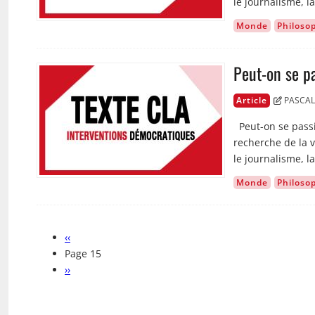
le journalisme, la
Monde
Philoso
Peut-on se pa
Image
Article
PASCAL
Peut-on se passi
recherche de la vé
le journalisme, la
Monde
Philoso
Page
‹‹
Pagination
précédente
Page 15
Page
››
suivante