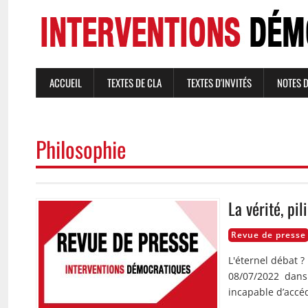
Aller
au
contenu
principal
ACCUEIL
TEXTES DE CLA
TEXTES D'INVITÉS
NOTES 
NAVIGATION
PRINCIPALE
Philosophie
La vérité, pi
Image
Revue de presse
L'éternel débat ?
08/07/2022 dans 
incapable d’accéd