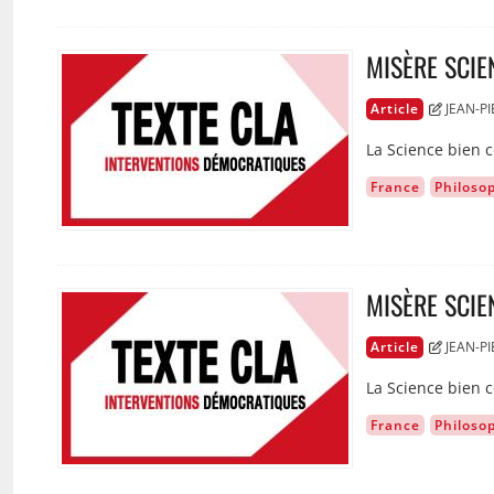
MISÈRE SCIE
Image
Article
JEAN-P
La Science bien
France
Philoso
MISÈRE SCIE
Image
Article
JEAN-P
La Science bien
France
Philoso