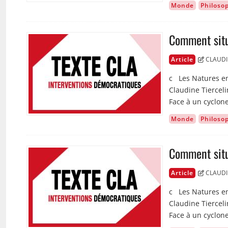
Monde
Philoso
Comment situe
Image
Article
CLAUDI
c Les Natures en
Claudine Tiercel
Face à un cyclon
Monde
Philoso
Comment situe
Image
Article
CLAUDI
c Les Natures en
Claudine Tiercel
Face à un cyclon