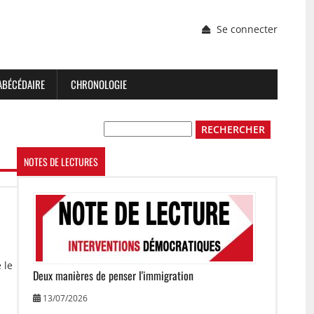
Menu
Se connecter
du
compte
de
l'utilisateur
ABÉCÉDAIRE
CHRONOLOGIE
Rechercher
NOTES DE LECTURES
Image
 le
Deux manières de penser l'immigration
13/07/2026