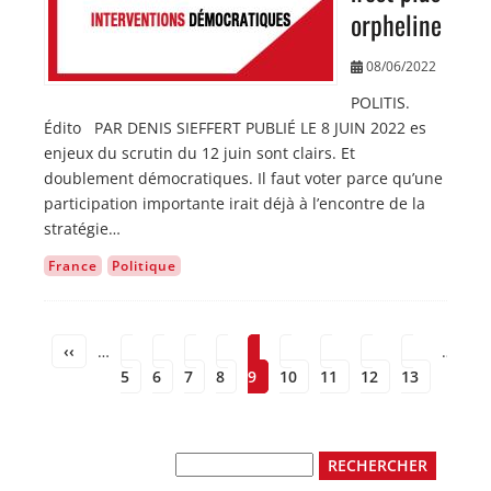
orpheline
08/06/2022
POLITIS.
Édito PAR DENIS SIEFFERT PUBLIÉ LE 8 JUIN 2022 es
enjeux du scrutin du 12 juin sont clairs. Et
doublement démocratiques. Il faut voter parce qu’une
participation importante irait déjà à l’encontre de la
stratégie…
France
Politique
emière
Page
‹‹
…
Page
Page
Page
Page
Page
Page
Page
Page
Page
…
P
››
Pagination
mier
ge
précédente
5
6
7
8
9
10
11
12
13
s
Rechercher