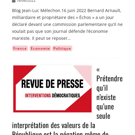
16/06/2022
Blog Jean-Luc Mélechon.16 juin 2022 Bernard Arnault,
milliardaire et propriétaire des « Échos » a un jour
déclaré devant une commission parlementaire qu’il ne
voulait pas que son journal défende l’économie
marxiste. Il peut se reposer…
France
Economie
Politique
«
Image
Prétendre
qu’il
n’existe
qu’une
seule
interprétation des valeurs de la
République est la négation même de