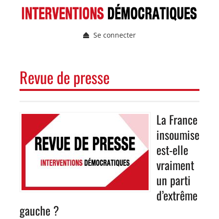
Aller
au
contenu
Se connecter
principal
Menu
du
compte
NAVIGATION
Revue de presse
de
PRINCIPALE
l'utilisateur
La France
Image
insoumise
est-elle
vraiment
un parti
d’extrême
gauche ?